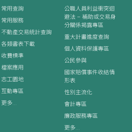
常用查詢
公職人員利益衝突迴
避法 – 補助或交易身
常用服務
分關係揭露專區
不動產交易統計查詢
重大計畫進度查詢
各類書表下載
個人資料保護專區
收費標準
公民參與
檔案應用
國家賠償事件收結情
志工園地
形表
互動專區
性別主流化
更多...
會計專區
廉政服務專區
更多...