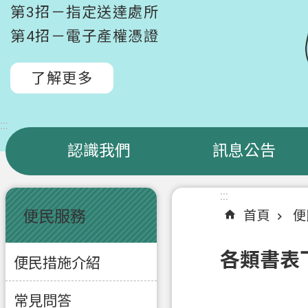
第3招－指定送達處所
第4招－電子產權憑證
了解更多
:::
認識我們
訊息公告
:::
:::
便民服務
首頁
便
各類書表
便民措施介紹
常見問答