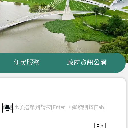
便民服務
政府資訊公開
跳過此子選單列請按[Enter]，繼續則按[Tab]