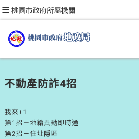
跳到主要內容區塊
桃園市政府所屬機關
不動產防詐4招
我來+1
第1招－地籍異動即時通
第2招－住址隱匿