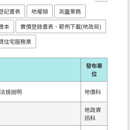
登記書表
地權類
測量業務
謄本
實價登錄書表、範例下載(地政局)
賃住宅服務業
發布單
位
法規說明
地價科
地政資
訊科