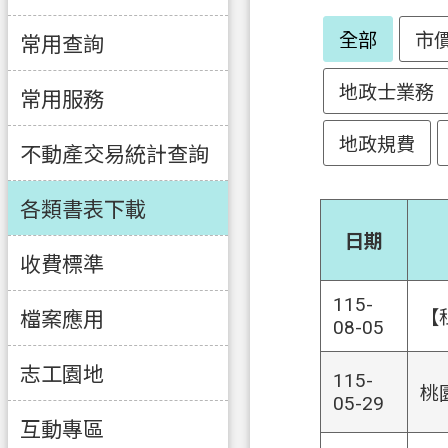
全部
市
常用查詢
地政士業務
常用服務
地政規費
不動產交易統計查詢
各類書表下載
日期
收費標準
115-
【
檔案應用
08-05
志工園地
115-
桃
05-29
互動專區