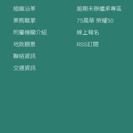
組織沿革
逾期未辦繼承專區
業務職掌
75風華·榮耀50
附屬機關介紹
線上報名
地政願景
RSS訂閱
聯絡資訊
交通資訊