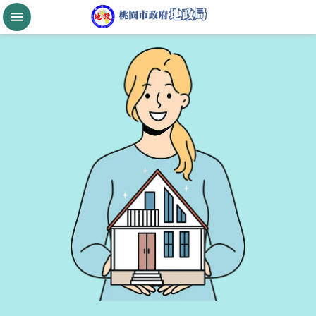
跳到主要內容區塊
桃
園
市
政
府
航
空
城
公
告
現
值
進