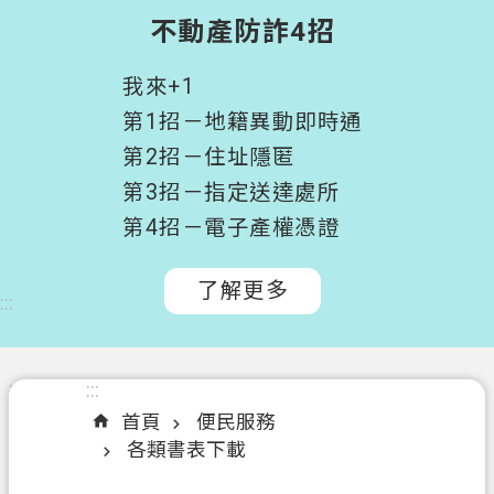
階
不動產防詐4招
搜
尋
我來+1
桃
第1招－地籍異動即時通
園
第2招－住址隱匿
市
第3招－指定送達處所
政
府
第4招－電子產權憑證
所
屬
了解更多
:::
機
關
認
:::
:::
識
首頁
便民服務
我
各類書表下載
們