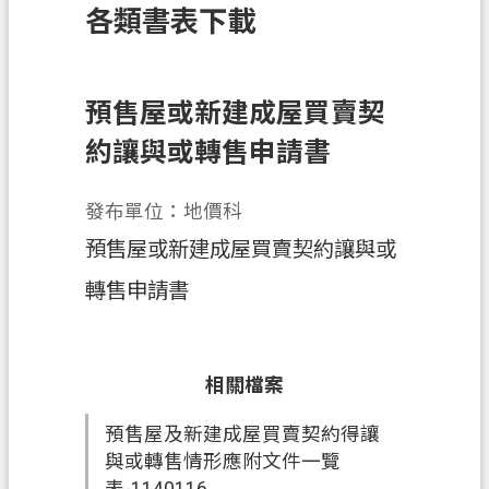
各類書表下載
訊
息
公
告
預售屋或新建成屋買賣契
約讓與或轉售申請書
業
務
資
發布單位：地價科
訊
預售屋或新建成屋買賣契約讓與或
土
轉售申請書
地
開
發
相關檔案
便
民
預售屋及新建成屋買賣契約得讓
服
與或轉售情形應附文件一覽
務
表-1140116