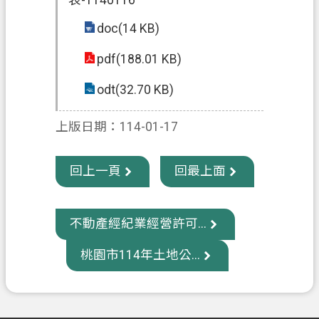
政
doc(14 KB)
府
pdf(188.01 KB)
資
訊
odt(32.70 KB)
公
開
上版日期：114-01-17
回
首
回上一頁
回最上面
頁
網
不動產經紀業經營許可...
站
導
桃園市114年土地公...
覽
市
政