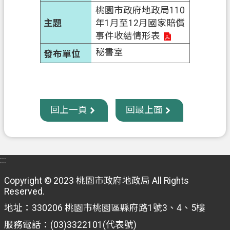
府
桃園市政府地政局110
入
年1月至12月國家賠償
口
事件收結情形表
網
秘書室
隱
私
權
回上一頁
回最上面
政
策
網
站
:::
安
Copyright © 2023 桃園市政府地政局 All Rights
全
Reserved.
政
地址：330206 桃園市桃園區縣府路1號3、4、5樓
策
服務電話：(03)3322101(代表號)