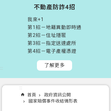
階
不動產防詐4招
搜
尋
我來+1
桃
第1招－地籍異動即時通
園
第2招－住址隱匿
市
第3招－指定送達處所
政
府
第4招－電子產權憑證
所
屬
了解更多
:::
機
關
認
:::
:::
識
首頁
政府資訊公開
我
國家賠償事件收結情形表
們