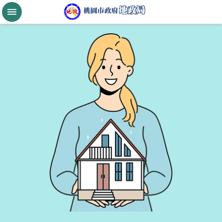
跳到主要內容區塊
桃
園
市
政
府
航
空
城
公
告
現
值
進