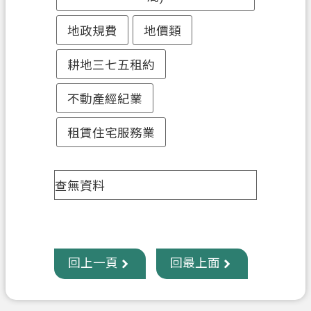
政
地政規費
地價類
府
資
耕地三七五租約
訊
公
不動產經紀業
開
租賃住宅服務業
回
首
頁
查無資料
網
站
導
回上一頁
回最上面
覽
市
政