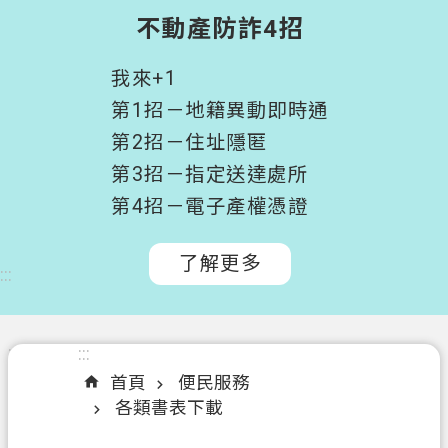
階
不動產防詐4招
搜
尋
我來+1
桃
第1招－地籍異動即時通
園
第2招－住址隱匿
市
第3招－指定送達處所
政
府
第4招－電子產權憑證
所
屬
了解更多
:::
機
關
認
:::
:::
識
首頁
便民服務
我
各類書表下載
們