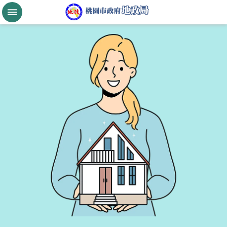
跳到主要內容區塊
桃
園
市
政
府
航
空
城
公
告
現
值
進