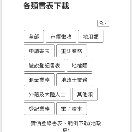
各類書表下載
訊
息
公
告
全部
市價徵收
地用類
業
務
申請書表
重測業務
資
訊
遊說登記書表
地權類
土
測量業務
地政士業務
地
開
外籍及大陸人士
其他類
發
登記業務
電子謄本
便
民
實價登錄書表、範例下載(地政
服
局)
務