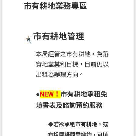
市有耕地業務專區
訊
息
公
告
市有耕地管理
業
務
本局經管之市有耕地，為落
資
實地盡其利目標，目前仍以
訊
出租為辦理方向。
土
地
開
●
NEW！
市有耕地承租免
發
填書表及諮詢預約服務
便
民
◆若欲承租市有耕地，或
服
有相關疑問需諮詢，可
填
務