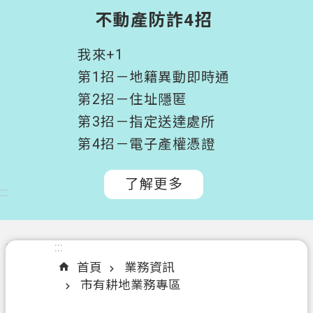
階
不動產防詐4招
搜
尋
我來+1
桃
第1招－地籍異動即時通
園
第2招－住址隱匿
市
第3招－指定送達處所
政
府
第4招－電子產權憑證
所
屬
了解更多
:::
機
關
認
:::
:::
識
首頁
業務資訊
我
市有耕地業務專區
們