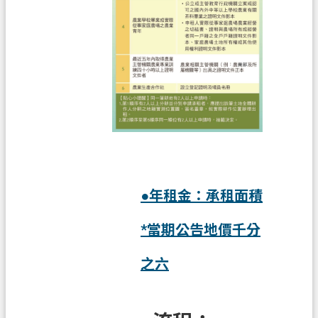
信
箱
常
見
問
題
E
n
g
l
●年租金：承租面積
i
s
*當期公告地價千分
h
桃
之六
園
市
政