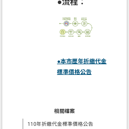
●流程：
府
入
口
網
隱
私
權
●本市歷年折繳代金
政
策
標準價格公告
網
站
安
全
政
相關檔案
策
110年折繳代金標準價格公告