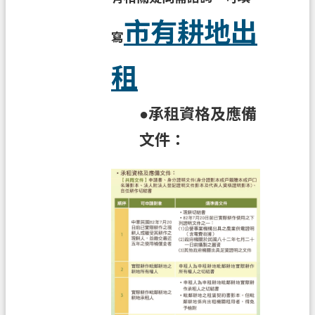
市有耕地出
政
寫
府
資
租
訊
公
●承租資格及應備
開
文件：
回
首
頁
網
站
導
覽
市
政