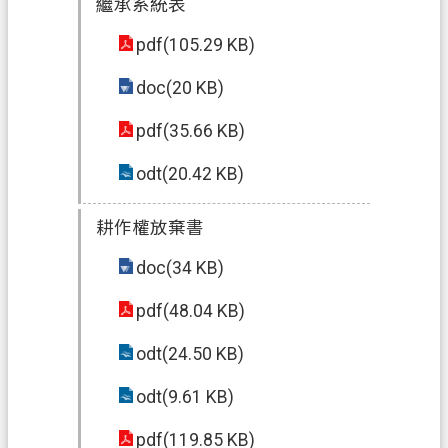
繼承系統表
pdf(105.29 KB)
doc(20 KB)
pdf(35.66 KB)
odt(20.42 KB)
耕作權放棄書
doc(34 KB)
pdf(48.04 KB)
odt(24.50 KB)
odt(9.61 KB)
pdf(119.85 KB)