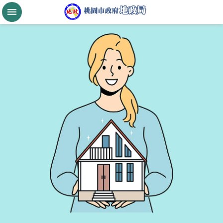
跳到主要內容區塊
桃
園
市
政
府
航
空
城
公
告
現
值
進