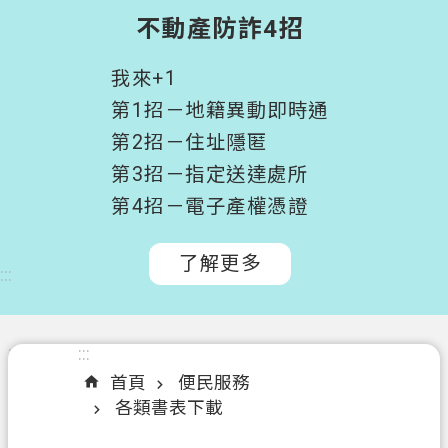
階
不動產防詐4招
搜
尋
我來+1
桃
第1招－地籍異動即時通
園
第2招－住址隱匿
市
第3招－指定送達處所
政
府
第4招－電子產權憑證
所
屬
了解更多
:::
機
關
認
:::
:::
識
首頁
便民服務
我
各類書表下載
們