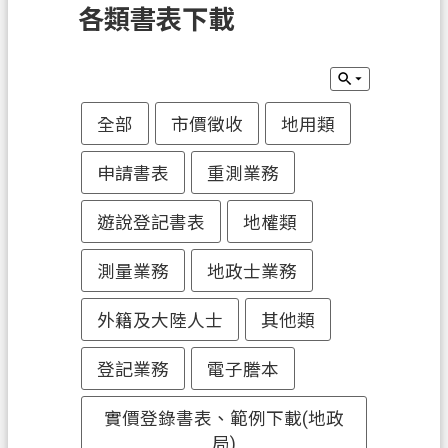
各類書表下載
訊
息
公
告
全部
市價徵收
地用類
業
務
申請書表
重測業務
資
訊
遊說登記書表
地權類
土
測量業務
地政士業務
地
開
外籍及大陸人士
其他類
發
登記業務
電子謄本
便
民
實價登錄書表、範例下載(地政
服
局)
務