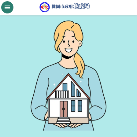
跳到主要內容區塊
桃
園
市
政
府
航
空
城
公
告
現
值
進