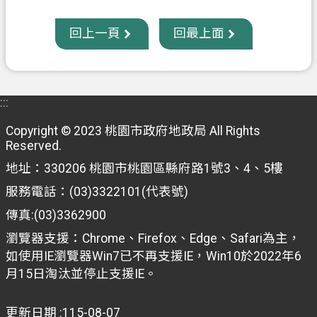
信
回上一頁
回最上面
箱
常
見
問
:::
題
Copyright © 2023 桃園市政府地政局 All Rights
E
Reserved.
n
地址：330206 桃園市桃園區縣府路1號3、4、5樓
g
l
服務電話：(03)3322101(代表號)
i
傳真:(03)3362900
s
h
瀏覽器支援：Chrome、Firefox、Edge、Safari為主，
如使用IE瀏覽器Win7已不再支援IE，Win10於2022年6
桃
月15日淘汰並停止支援IE。
園
市
政
更新日期
115-08-07