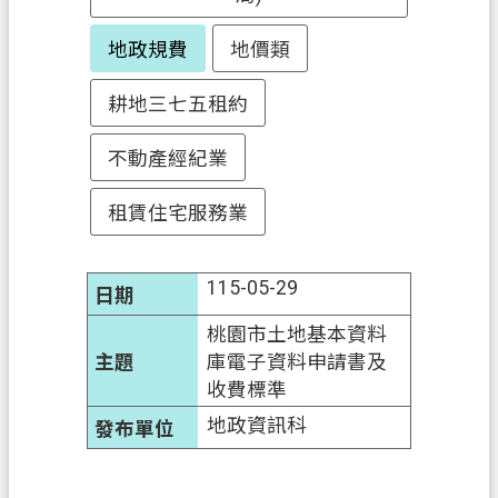
政
地政規費
地價類
府
資
耕地三七五租約
訊
公
不動產經紀業
開
租賃住宅服務業
回
首
115-05-29
頁
桃園市土地基本資料
網
庫電子資料申請書及
站
收費標準
導
覽
地政資訊科
市
政