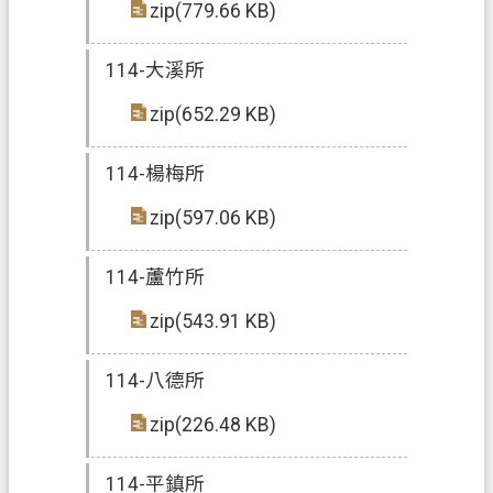
zip(779.66 KB)
政
114-大溪所
府
資
zip(652.29 KB)
訊
公
114-楊梅所
開
zip(597.06 KB)
回
首
114-蘆竹所
頁
zip(543.91 KB)
網
站
114-八德所
導
覽
zip(226.48 KB)
市
114-平鎮所
政