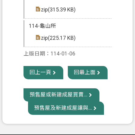
信
zip(315.39 KB)
箱
114-龜山所
常
見
zip(225.17 KB)
問
題
上版日期：114-01-06
E
n
回上一頁
回最上面
g
l
i
s
預售屋或新建成屋買賣...
h
預售屋及新建成屋讓與...
桃
園
市
政