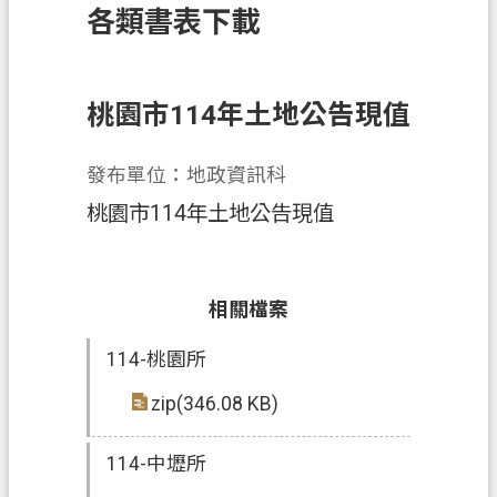
各類書表下載
訊
息
公
告
桃園市114年土地公告現值
業
發布單位：地政資訊科
務
資
桃園市114年土地公告現值
訊
土
地
相關檔案
開
114-桃園所
發
zip(346.08 KB)
便
民
114-中壢所
服
務