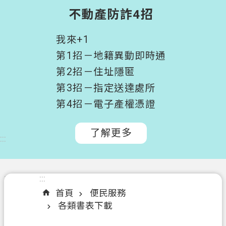
階
不動產防詐4招
搜
尋
我來+1
桃
第1招－地籍異動即時通
園
第2招－住址隱匿
市
第3招－指定送達處所
政
府
第4招－電子產權憑證
所
屬
了解更多
:::
機
關
認
:::
:::
識
首頁
便民服務
我
各類書表下載
們