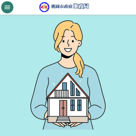
跳到主要內容區塊
桃
園
市
政
府
航
空
城
公
告
現
值
進