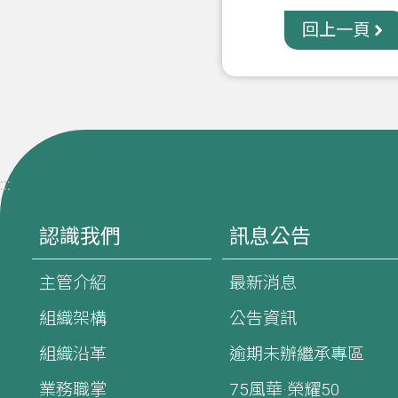
回上一頁
:::
認識我們
訊息公告
主管介紹
最新消息
組織架構
公告資訊
組織沿革
逾期未辦繼承專區
業務職掌
75風華·榮耀50