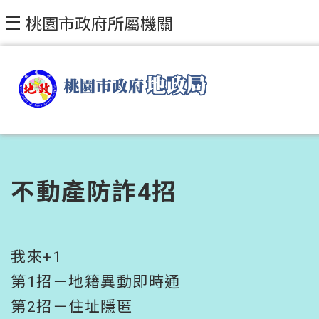
跳到主要內容區塊
桃園市政府所屬機關
不動產防詐4招
我來+1
第1招－地籍異動即時通
第2招－住址隱匿