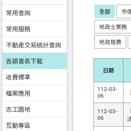
全部
市
常用查詢
地政士業務
常用服務
地政規費
不動產交易統計查詢
各類書表下載
日期
收費標準
112-03-
檔案應用
06
志工園地
112-03-
06
互動專區