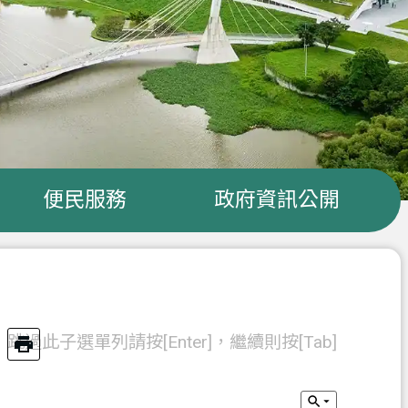
便民服務
政府資訊公開
跳過此子選單列請按[Enter]，繼續則按[Tab]