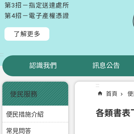
第3招－指定送達處所
第4招－電子產權憑證
了解更多
:::
認識我們
訊息公告
:::
:::
便民服務
首頁
便
各類書表
便民措施介紹
常見問答