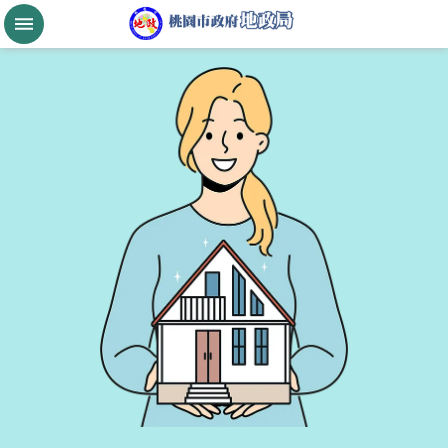
跳到主要內容區塊
桃
園
市
政
府
航
空
城
公
告
現
值
進