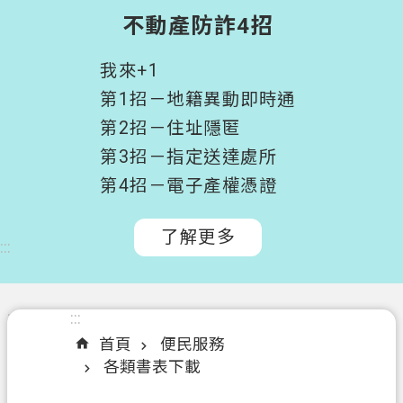
階
不動產防詐4招
搜
尋
我來+1
桃
第1招－地籍異動即時通
園
第2招－住址隱匿
市
第3招－指定送達處所
政
府
第4招－電子產權憑證
所
屬
了解更多
:::
機
關
認
:::
:::
識
首頁
便民服務
我
各類書表下載
們