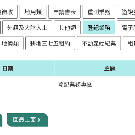
價徵收
地用類
申請書表
重測業務
遊說
外籍及大陸人士
其他類
登記業務
電子
地價類
耕地三七五租約
不動產經紀業
租
日期
主題
登記業務專區
回最上面