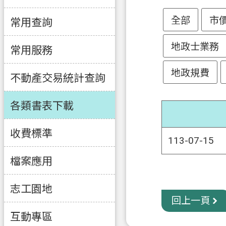
全部
市
常用查詢
地政士業務
常用服務
地政規費
不動產交易統計查詢
各類書表下載
收費標準
113-07-15
檔案應用
志工園地
回上一頁
互動專區