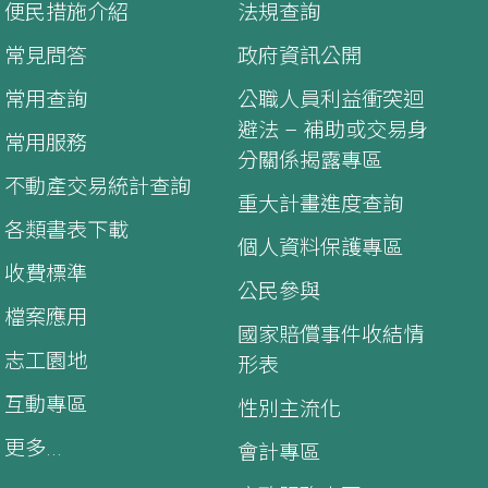
便民措施介紹
法規查詢
常見問答
政府資訊公開
常用查詢
公職人員利益衝突迴
避法 – 補助或交易身
常用服務
分關係揭露專區
不動產交易統計查詢
重大計畫進度查詢
各類書表下載
個人資料保護專區
收費標準
公民參與
檔案應用
國家賠償事件收結情
志工園地
形表
互動專區
性別主流化
更多...
會計專區