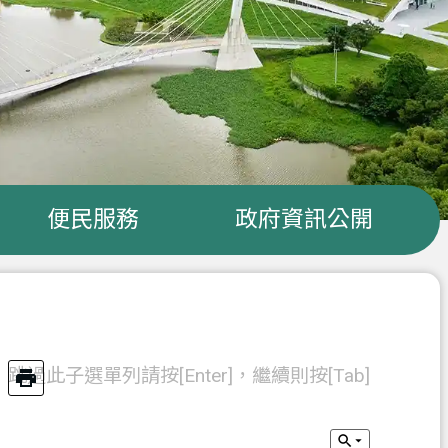
便民服務
政府資訊公開
跳過此子選單列請按[Enter]，繼續則按[Tab]