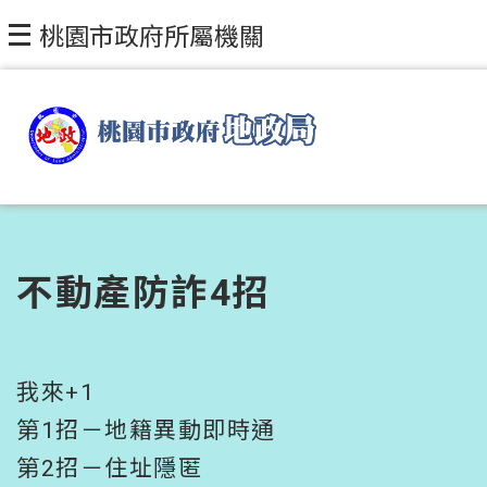
跳到主要內容區塊
桃園市政府所屬機關
不動產防詐4招
我來+1
第1招－地籍異動即時通
第2招－住址隱匿