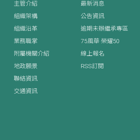
主管介紹
最新消息
組織架構
公告資訊
組織沿革
逾期未辦繼承專區
業務職掌
75風華·榮耀50
附屬機關介紹
線上報名
地政願景
RSS訂閱
聯絡資訊
交通資訊