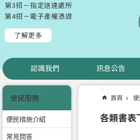
第3招－指定送達處所
第4招－電子產權憑證
了解更多
:::
認識我們
訊息公告
:::
:::
便民服務
首頁
便
各類書表
便民措施介紹
常見問答