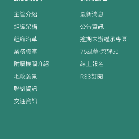
主管介紹
最新消息
組織架構
公告資訊
組織沿革
逾期未辦繼承專區
業務職掌
75風華·榮耀50
附屬機關介紹
線上報名
地政願景
RSS訂閱
聯絡資訊
交通資訊