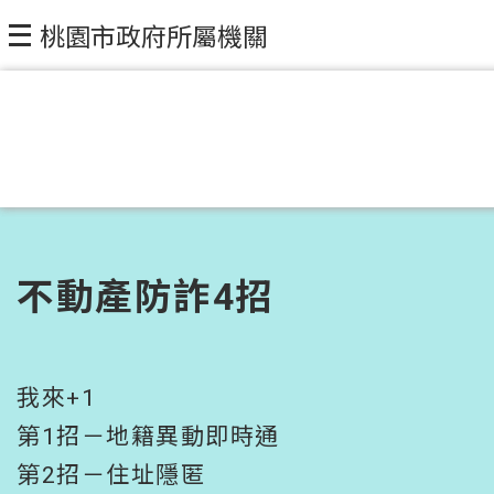
跳到主要內容區塊
桃園市政府所屬機關
不動產防詐4招
我來+1
第1招－地籍異動即時通
第2招－住址隱匿