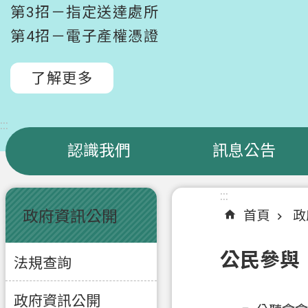
第3招－指定送達處所
第4招－電子產權憑證
了解更多
:::
認識我們
訊息公告
:::
:::
政府資訊公開
首頁
政
公民參與
法規查詢
政府資訊公開