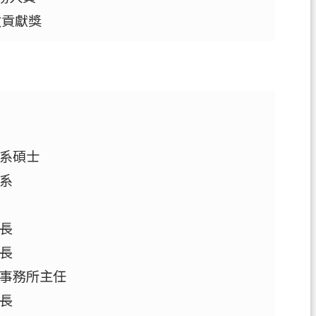
政貢獻獎
系碩士
系
長
長
事務所主任
長