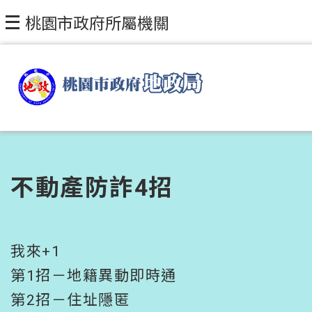
跳到主要內容區塊
桃園市政府所屬機關
不動產防詐4招
我來+1
第1招－地籍異動即時通
第2招－住址隱匿