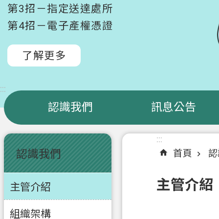
第3招－指定送達處所
第4招－電子產權憑證
了解更多
:::
認識我們
訊息公告
:::
:::
認識我們
首頁
認
主管介紹
主管介紹
組織架構