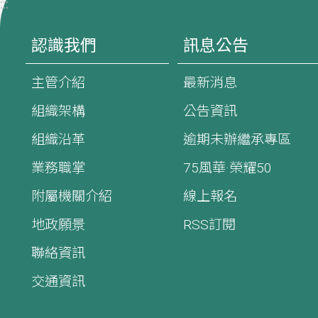
:::
認識我們
訊息公告
主管介紹
最新消息
組織架構
公告資訊
組織沿革
逾期未辦繼承專區
業務職掌
75風華·榮耀50
附屬機關介紹
線上報名
地政願景
RSS訂閱
聯絡資訊
交通資訊