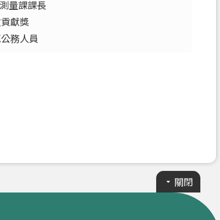
測量課課長
政貢獻獎
範公務人員
關閉