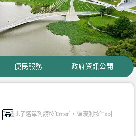
便民服務
政府資訊公開
跳過此子選單列請按[Enter]，繼續則按[Tab]