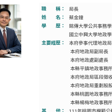
職 稱：
局長
姓 名：
蔡金鐘
學 歷：
銘傳大學公共事務學
國立中興大學地政學
主要經歷：
本府參事代理地政局
本府地政局副局長
本府地政處副處長
本縣平鎮地政事務
本府地政局區段徵
本府地政局重劃股
本縣桃園地政事務
本縣楊梅地政事務
其 他：
111年桃園市模範公