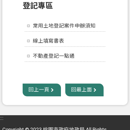
登記專區
訊
息
公
常用土地登記案件申辦須知
告
業
線上填寫書表
務
資
不動產登記一點通
訊
土
地
開
回上一頁
回最上面
發
便
民
:::
服
務
Copyright © 2023 桃園市政府地政局 All Rights