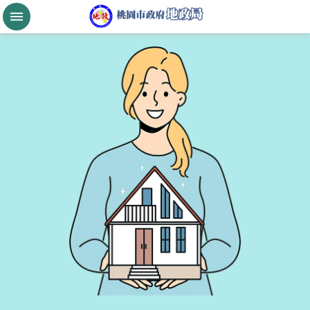
跳到主要內容區塊
桃
園
市
政
府
航
空
城
公
告
現
值
進