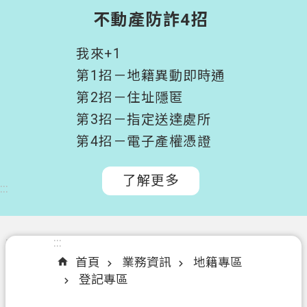
階
不動產防詐4招
搜
尋
我來+1
桃
第1招－地籍異動即時通
園
第2招－住址隱匿
市
第3招－指定送達處所
政
府
第4招－電子產權憑證
所
屬
了解更多
:::
機
關
認
:::
:::
識
首頁
業務資訊
地籍專區
我
登記專區
們