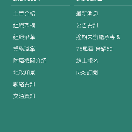
主管介紹
最新消息
組織架構
公告資訊
組織沿革
逾期未辦繼承專區
業務職掌
75風華·榮耀50
附屬機關介紹
線上報名
地政願景
RSS訂閱
聯絡資訊
交通資訊