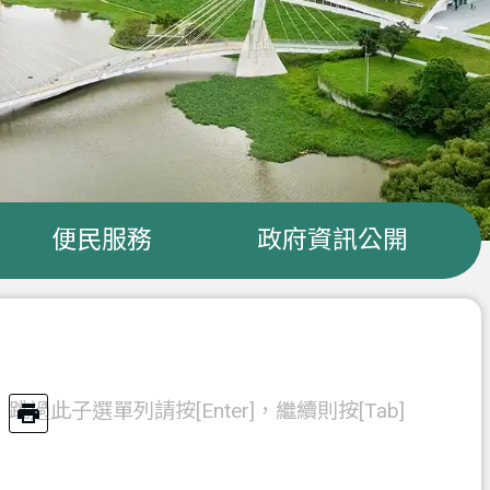
便民服務
政府資訊公開
跳過此子選單列請按[Enter]，繼續則按[Tab]