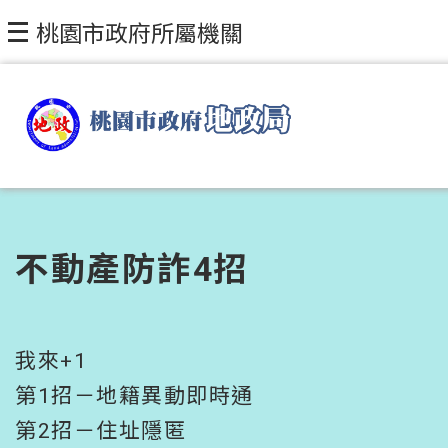
跳到主要內容區塊
桃園市政府所屬機關
不動產防詐4招
我來+1
第1招－地籍異動即時通
第2招－住址隱匿