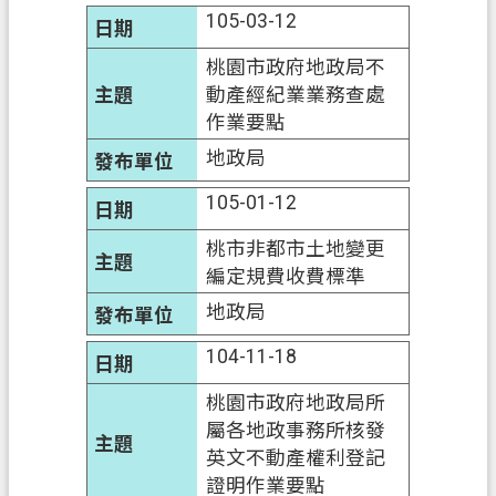
政
105-03-12
府
網
桃園市政府地政局不
站
動產經紀業業務查處
資
作業要點
料
地政局
開
放
105-01-12
宣
桃市非都市土地變更
告
編定規費收費標準
資
地政局
訊
安
104-11-18
全
桃園市政府地政局所
政
屬各地政事務所核發
策
英文不動產權利登記
證明作業要點