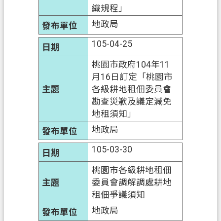
織規程」
府
入
地政局
口
105-04-25
網
桃園市政府104年11
隱
月16日訂定「桃園市
私
各級耕地租佃委員會
權
勘查災歉及議定減免
政
地租須知」
策
地政局
網
105-03-30
站
安
桃園市各級耕地租佃
全
委員會調解調處耕地
政
租佃爭議須知
策
地政局