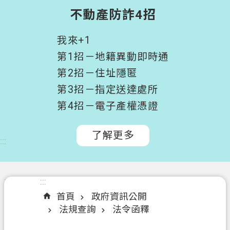
階
不動產防詐4招
搜
尋
我來+1
桃
第1招－地籍異動即時通
園
第2招－住址隱匿
市
第3招－指定送達處所
政
府
第4招－電子產權憑證
所
屬
了解更多
:::
機
關
認
:::
:::
識
首頁
政府資訊公開
我
法規查詢
法令函釋
們