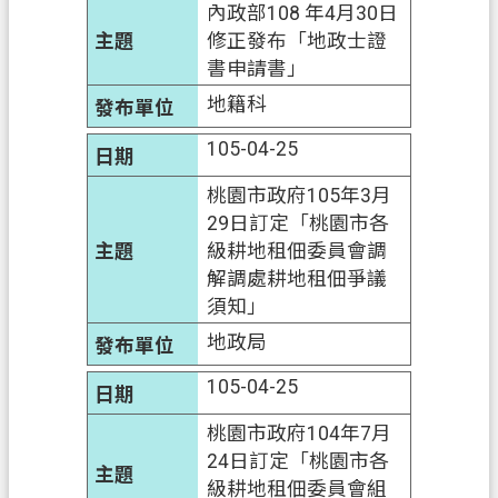
內政部108 年4月30日
信
修正發布「地政士證
箱
書申請書」
常
地籍科
見
105-04-25
問
題
桃園市政府105年3月
29日訂定「桃園市各
E
n
級耕地租佃委員會調
g
解調處耕地租佃爭議
l
須知」
i
s
地政局
h
105-04-25
桃
桃園市政府104年7月
園
24日訂定「桃園市各
市
級耕地租佃委員會組
政