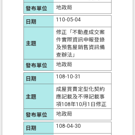
地政局
政
府
110-05-04
資
修正「不動產成交案
訊
件實際資訊申報登錄
公
及預售屋銷售資訊備
開
查辦法」
回
地政局
首
108-10-31
頁
成屋買賣定型化契約
網
應記載及不得記載事
站
項108年10月1日修正
導
地政局
覽
108-04-30
市
政