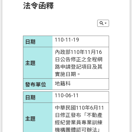
法令函釋
訊
息
公
告
110-11-19
業
務
內政部110年11月16
資
日公告修正之全程網
訊
路申請登記項目及其
實施日期。
土
地
地籍科
開
110-06-11
發
中華民國110年6月11
便
日修正發布「不動產
民
經紀營業員專業訓練
服
機構團體認可辦法」
務