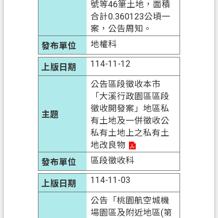
號等46筆土地，面積
合計0.360123公頃一
政
案，公告周知。
府
資
地權科
訊
114-11-12
公
開
公告區段徵收本市
「大溪行政園區區段
回
徵收開發案」地區私
首
有土地及一併徵收公
頁
私有土地上之私有土
地改良物
網
區段徵收科
站
導
114-11-03
覽
公告「桃園航空城機
市
場園區及附近地區(第
政