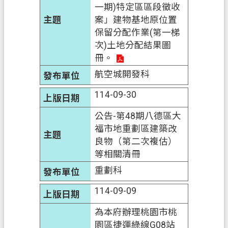
一期)特定區區段徵收
信
案」建物基地原位置
箱
保留分配作業(第一梯
次)土地分配結果圖
常
冊。
見
問
航空城開發科
題
114-09-30
E
n
公告-第48期八德區大
g
福市地重劃區建築改
l
良物（第二次複估）
i
等相關清冊
s
h
重劃科
桃
114-09-09
園
市
為本府辦理桃園市桃
政
園區捷運綠線G08站