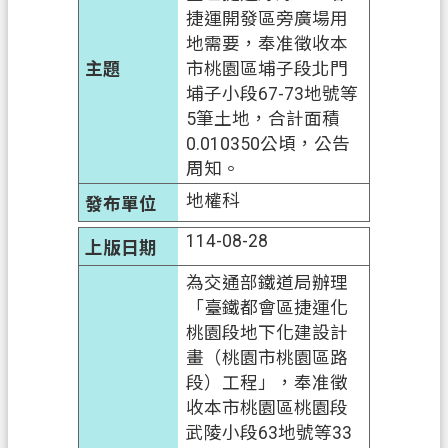
府
捷運開發區旁廣場用
入
地需要，奉准徵收本
口
市桃園區埔子段北門
網
埔子小段67-73地號等
5筆土地，合計面積
隱
0.010350公頃，公告
私
周知。
權
地權科
政
114-08-28
策
為交通部鐵道局辦理
網
「臺鐵都會區捷運化
站
桃園段地下化建設計
安
畫（桃園市桃園區路
全
段）工程」，奉准徵
政
收本市桃園區桃園段
策
武陵小段63地號等33