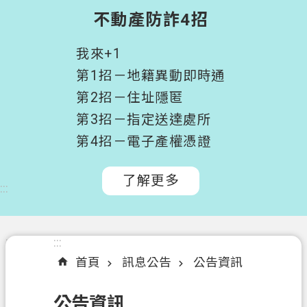
階
不動產防詐4招
搜
尋
我來+1
桃
第1招－地籍異動即時通
園
第2招－住址隱匿
市
第3招－指定送達處所
政
府
第4招－電子產權憑證
所
屬
了解更多
:::
機
關
認
:::
:::
識
首頁
訊息公告
公告資訊
我
們
公告資訊