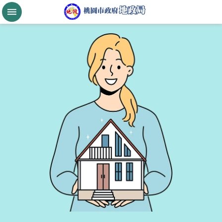
跳到主要內容區塊
桃
園
市
政
府
航
空
城
公
告
現
值
進