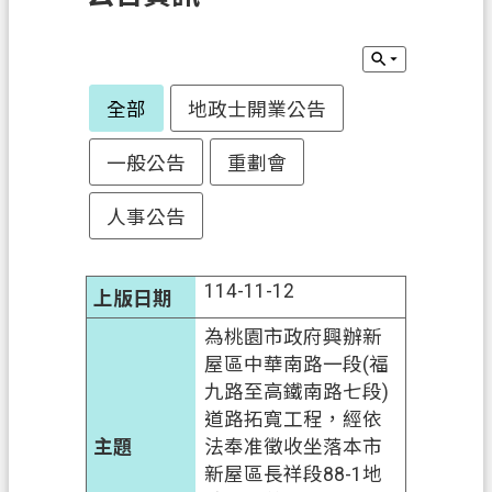
訊
息
公
告
全部
地政士開業公告
業
一般公告
重劃會
務
資
人事公告
訊
土
114-11-12
地
開
為桃園市政府興辦新
發
屋區中華南路一段(福
九路至高鐵南路七段)
便
道路拓寬工程，經依
民
法奉准徵收坐落本市
服
新屋區長祥段88-1地
務