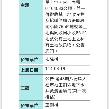
政
筆土地，合計面積
府
0.104083公頃，並一
網
併徵收其土地改良物
站
及協議價購取得同段
資
同小段76-49地號等土
料
地與同段同小段86-31
開
地號公有土地上之私
放
有土地改良物，公告
宣
周知。
告
地權科
資
114-08-19
訊
安
公告-第48期八德區大
全
福市地重劃區地下水
政
井救濟金清冊(第一次
策
複估)
重劃科