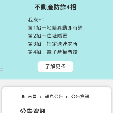
階
不動產防詐4招
搜
尋
我來+1
桃
第1招－地籍異動即時通
園
第2招－住址隱匿
市
第3招－指定送達處所
政
府
第4招－電子產權憑證
所
屬
了解更多
:::
機
關
認
:::
:::
識
首頁
訊息公告
公告資訊
我
們
公告資訊