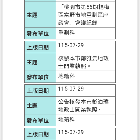
「桃園市第56期楊梅
政
區富野市地重劃區座
府
談會」會議紀錄
資
重劃科
訊
公
115-07-29
開
核發本市鄭雅云地政
士開業執照。
回
首
地籍科
頁
115-07-29
網
公告核發本市彭泊瑋
站
地政士開業執照。
導
覽
地籍科
市
115-07-29
政