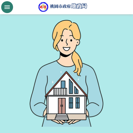
跳到主要內容區塊
桃
園
市
政
府
航
空
城
公
告
現
值
進