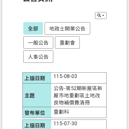
訊
息
公
告
全部
地政士開業公告
業
一般公告
重劃會
務
資
人事公告
訊
土
115-08-03
地
開
公告-第52期新屋區新
發
屋市地重劃區土地改
良物補償費清冊
便
重劃科
民
服
115-07-30
務