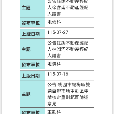
政
公告註銷不動產經紀
府
人徐睿甫不動產經紀
網
人證書
站
地價科
資
115-07-27
料
開
公告註銷不動產經紀
放
人林淵河不動產經紀
宣
人證書
告
地價科
資
115-07-16
訊
安
公告-桃園市楊梅區雙
全
榮自辦市地重劃區申
政
請核定重劃範圍陳述
策
意見
重劃科