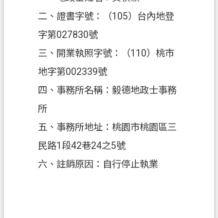
二、證書字號：（105）台內地登
政
府
字第027830號
資
三、開業執照字號：（110）桃市
訊
公
地字第002339號
開
四、事務所名稱：毅德地政士事務
回
所
首
五、事務所地址：桃園市桃園區三
頁
民路1段42巷24之5號
網
站
六、註銷原因：自行停止執業
導
覽
市
政