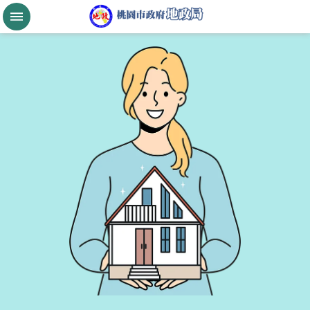
跳到主要內容區塊
桃
園
市
政
府
航
空
城
公
告
現
值
進