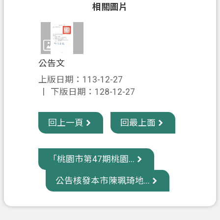
相關圖片
信
箱
常
見
公告文
問
上版日期：113-12-27
題
下版日期：128-12-27
E
n
g
回上一頁
回最上面
l
i
s
「桃園市第47期桃園...
h
桃
公告核發本市陳珮琦地...
園
市
政