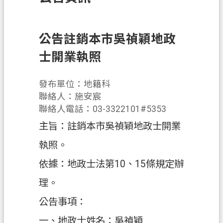
訊
息
公
公告註銷本市吳禎穎地政
告
士開業執照
業
務
發布單位：地籍科
資
聯絡人：施安宸
訊
聯絡人電話：03-3322101#5353
主旨：註銷本市吳禎穎地政士開業
土
地
執照。
開
依據：地政士法第10、15條規定辦
發
理。
便
民
公告事項：
服
一、地政士姓名：吳禎穎
務