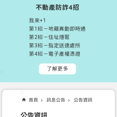
階
不動產防詐4招
搜
尋
我來+1
桃
第1招－地籍異動即時通
園
第2招－住址隱匿
市
第3招－指定送達處所
政
府
第4招－電子產權憑證
所
屬
了解更多
:::
機
關
認
:::
:::
識
首頁
訊息公告
公告資訊
我
們
公告資訊