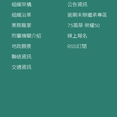
組織架構
公告資訊
組織沿革
逾期未辦繼承專區
業務職掌
75風華·榮耀50
附屬機關介紹
線上報名
地政願景
RSS訂閱
聯絡資訊
交通資訊