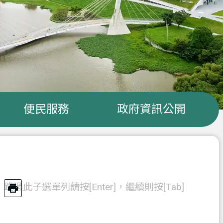
便民服務
政府資訊公開
跳過此子選單列請按[Enter]，繼續則按[Tab]