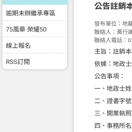
公告註銷
逾期未辦繼承專區
發布單位：地
75風華·榮耀50
聯絡人：黃行
聯絡人電話：03-
線上報名
主旨：註銷本
RSS訂閱
依據：地政士
公告事項：
一、地政士姓
二、證書字號：
三、開業執照字
四、事務所名