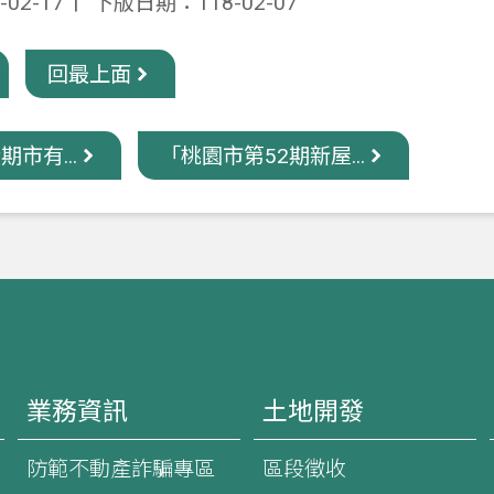
02-17
下版日期：118-02-07
回最上面
期市有...
「桃園市第52期新屋...
業務資訊
土地開發
防範不動產詐騙專區
區段徵收