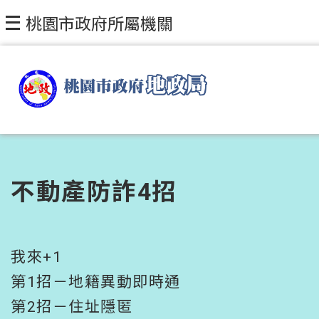
跳到主要內容區塊
桃園市政府所屬機關
不動產防詐4招
我來+1
第1招－地籍異動即時通
第2招－住址隱匿