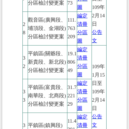
分區檢討變更案
73
圖
109年
2月14
編定
觀音區(廣興段、
111.
日
2
清冊
埔頂段、金湖段)
763
公告
8
分區
分區檢討變更案
209
文
圖
編定
平鎮區(關爺段、
19.1
3
清冊
新貴段、新北段)
806
2
分區
109年
分區檢討變更案
49
圖
1月15
編定
日至
平鎮區(富貴段、
31.7
3
清冊
109年
南華段、北商段)
221
3
分區
2月14
分區檢討變更案
29
圖
日
公告
編定
11.4
文
3
平鎮區(鎮興段)
清冊