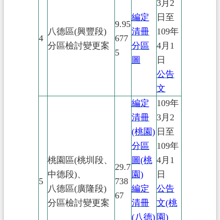
3月2
編定
日至
9.95
八德區(興豐段)
清冊
109年
4
677
分區檢討變更案
分區
4月1
5
圖
日
公告
文
編定
109年
清冊
3月2
(桃園)
日至
分區
109年
桃園區(桃圳段、
圖(桃
4月1
29.7
中德段)、
園)
日
5
738
八德區(廣隆段)
編定
公告
67
分區檢討變更案
清冊
文(桃
(八德)
園)