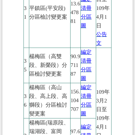
13.6
3
平鎮區(平安段)
清冊
109年
478
1
分區檢討變更案
分區
4月1
81
圖
日
公告
文
編定
楊梅區（高雙
90.9
3
清冊
段、新榮段）分
711
5
分區
區檢討變更案
87
圖
楊梅區（高山
編定
156.
109年
3
段、高上段、高
清冊
104
3月2
6
獅段）分區檢討
分區
707
日至
變更案
圖
109年
楊梅區(瑞原段、
編定
4月1
瑞湖段、富岡
97.6