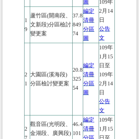
圖
109年
2月14
編定
蘆竹區(開南段、
37.8
日
1
清冊
文新段)分區檢討
849
公告
9
分區
變更案
74
文
圖
109年
1月15
編定
日至
20.8
2
大園區(溪海段)
清冊
109年
325
1
分區檢討變更案
分區
2月14
54
圖
日
公告
文
編定
109年
觀音區(光明段、
46.4
2
清冊
1月15
金湖段、廣興段)
101
7
分區
日至