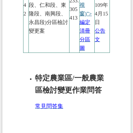
233.
4
段、仁和段、東
視
109年
305
2
隆段、南興段、
窗)">
4月15
413
永昌段)分區檢討
編定
日
變更案
清冊
公告
分區
文
圖
特定農業區/一般農業
區檢討變更作業問答
常見問答集