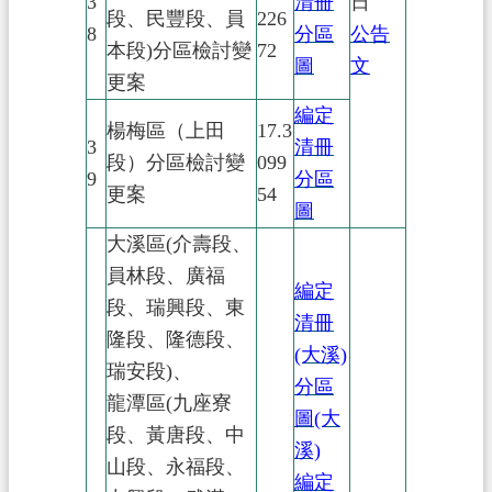
3
清冊
日
段、民豐段、員
226
8
分區
公告
本段)分區檢討變
72
圖
文
更案
編定
楊梅區（上田
17.3
3
清冊
段）分區檢討變
099
9
分區
更案
54
圖
大溪區(介壽段、
員林段、廣福
編定
段、瑞興段、東
清冊
隆段、隆德段、
(大溪)
瑞安段)、
分區
龍潭區(九座寮
圖(大
段、黃唐段、中
溪)
山段、永福段、
編定