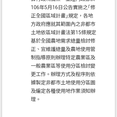
106年5月16日公告實施之｢修
政
正全國區域計畫｣規定，各地
府
資
方政府應就其範圍內之非都市
訊
土地依區域計畫法第15條規定
公
基於全國農地需求總量檢討修
開
正、宜維護總量及農地使用管
回
制指導原則辦理特定農業區及
首
一般農業區等使用分區檢討變
頁
更工作。辦理方式及程序則依
網
據製定非都市土地使用分區圖
站
及編定各種使用地作業須知辦
導
理。
覽
市
政