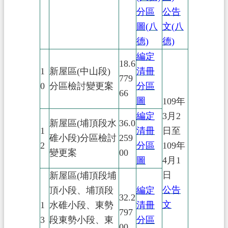
分區
公告
圖(八
文(八
德)
德)
編定
18.6
1
新屋區(中山段)
清冊
779
0
分區檢討變更案
分區
66
圖
109年
編定
3月2
新屋區(埔頂段水
36.0
1
清冊
日至
碓小段)分區檢討
259
2
分區
109年
變更案
00
圖
4月1
日
新屋區(埔頂段埔
公告
頂小段、埔頂段
編定
32.2
文
1
水碓小段、東勢
清冊
797
3
段東勢小段、東
分區
00