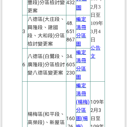
政
豐段)分區檢討變
432
2月3
圖
府
更案
網
日至
八德區(大庄段、
編定
站
48.
109年
興隆段、建國
清冊
資
3
651
3月4
段、大和段)分區
分區
料
867
日
開
檢討變更案
圖
公告
放
編定
文
八德區(白鷺段、
34.
宣
清冊
告
6
廣隆段)分區檢討
605
分區
變八德區變更案
230
資
圖
訊
編定
安
清冊
全
(楊梅)
109年
政
分區
2月3
策
楊梅區(和平段、
160
圖(楊
日至
高榮段)、新屋區
.76
梅)
109年