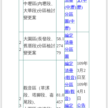
清冊
文(中
中壢區(內壢段、
(中壢)
壢)
大華段)分區檢討
分區
變更案
圖(中
壢)
編定
大園區(長發段、
58.1
2
清冊
舊厝段)分區檢討
274
2
分區
變更案
79
圖
109年
編定
3月2
清冊
日至
(觀音)
109年
分區
觀音區（草漯
4月1
圖(觀
段、塔腳段、崙
81.0
日
2
音)
尾段)、
457
公告
3
編定