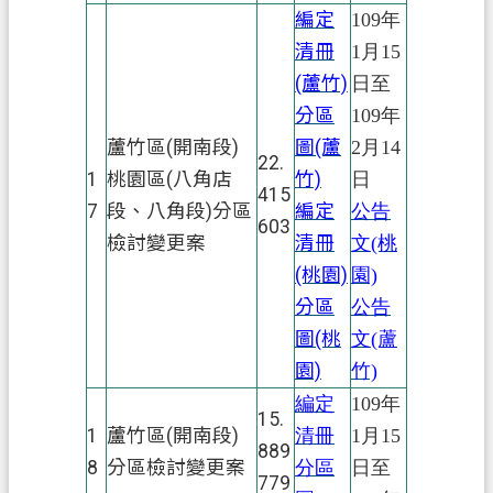
編定
109年
清冊
1月15
(蘆竹)
日至
分區
109年
蘆竹區(開南段)
圖(蘆
2月14
22.
1
桃園區(八角店
竹)
日
415
7
段、八角段)分區
編定
公告
603
檢討變更案
清冊
文(桃
(桃園)
園)
分區
公告
圖(桃
文(蘆
園)
竹)
編定
109年
15.
1
蘆竹區(開南段)
清冊
1月15
889
8
分區檢討變更案
分區
日至
779