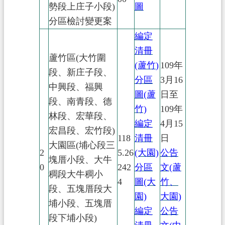
勢段上庄子小段)
圖
分區檢討變更案
編定
清冊
蘆竹區(大竹圍
(蘆竹
)
109年
段、新庄子段、
分區
3月16
中興段、福興
圖(蘆
日至
段、南青段、德
竹)
109年
林段、宏華段、
編定
4月15
宏昌段、宏竹段)
118
清冊
日
大園區(埔心段三
2
5.26
(大園)
公告
塊厝小段、大牛
0
242
分區
文(蘆
稠段大牛稠小
4
圖(大
竹、
段、五塊厝段大
園)
大園)
埔小段、五塊厝
編定
公告
段下埔小段)