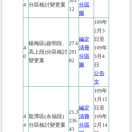
301
4
分區檢討變更案
分區
12
圖
109年
2月3
編定
日至
楊梅區(啟明段、
27.6
4
清冊
109年
高上段)分區檢討
281
0
分區
3月4
變更案
82
圖
日
公告
文
109年
1月15
編定
日至
21.3
4
龍潭區(永福段)
清冊
109年
236
4
分區檢討變更案
分區
2月14
43