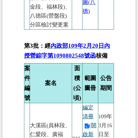
圖(八
金段、福林段)、
德
)
八德區(營盤段)
分區檢討變更案
第3批：經
內政部109年2月20日內
授營綜字第1090802548號函
核備
案
面
件
積
範圍
公告
案名
編
(公
圖冊
期間
號
頃)
編定
清冊
109年
大溪區(員林段、
(開
3月16
仁愛段、廣福
啟新
日至