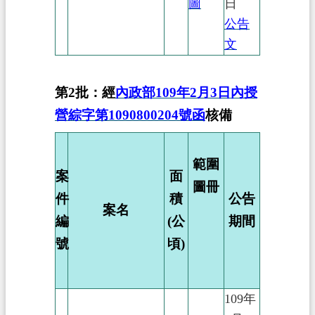
圖
日
公告
文
第2批：經
內政部109年2月3日內授
營綜字第1090800204號函
核備
範圍
案
面
圖冊
件
積
公告
案名
編
(公
期間
號
頃)
109年