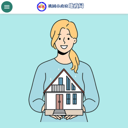
跳到主要內容區塊
桃
園
市
政
府
航
空
城
公
告
現
值
進