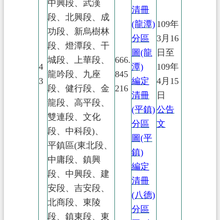
中興段、武漢
清冊
段、北興段、成
(龍潭)
109年
功段、新烏樹林
分區
3月16
段、燈潭段、干
圖(龍
日至
城段、上華段、
666.
4
潭)
109年
龍吟段、九座
845
3
編定
4月15
段、健行段、金
216
清冊
日
龍段、高平段、
(平鎮)
公告
雙連段、文化
分區
文
段、中科段)、
圖(平
平鎮區(東北段、
鎮)
中庸段、鎮興
編定
段、中興段、建
清冊
安段、吉安段、
(八德)
北商段、東陵
分區
段、鎮東段、東