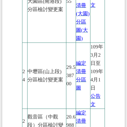
大園區(南港段)
55
文
清冊
分區檢討變更案
(大園)
分區
圖(大
園)
109年
3月2
編定
日至
29.5
2
中壢區(山上段)
清冊
109年
387
4
分區檢討變更案
分區
4月1
00
圖
日
公告
文
編定
觀音區（中觀
20.6
2
清冊
段）分區檢討變
988