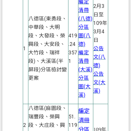
編定
府
2月3
清冊
入
日至
八德區(東勇段、
(八德)
口
109年
網
中華段、大明
分區
3月4
段、大發段、榮
419
圖(八
日
隱
興段、大安段、
.24
德)
私
1
公告
大竹段、瑞祥
357
編定
權
文(八
段)、大溪區(半
1
清冊
政
德)
屏段)分區檢討變
(大溪)
策
公告
更案
分區
文(大
網
圖(大
站
溪)
溪)
安
全
八德區(麻園段、
編定
政
瑞豐段、榮興
51.
策
清冊
2
段、大庄段、興
119
分區
109年