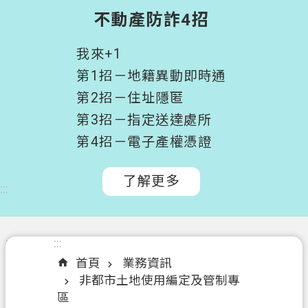
階
不動產防詐4招
搜
尋
我來+1
桃
第1招－地籍異動即時通
園
第2招－住址隱匿
市
第3招－指定送達處所
政
府
第4招－電子產權憑證
所
屬
了解更多
:::
機
關
認
:::
:::
識
首頁
業務資訊
我
非都市土地使用編定及管制專
們
區