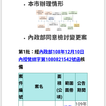
本市辦理情形
信
箱
常
見
問
內政部同意檢討變更案
題
E
第1批：經
內政部108年12月10日
n
g
內授營綜字第1080821542號函
核
l
備
i
s
案
面
h
件
積
範圍
公告
桃
案名
編
(公
圖冊
期間
園
號
頃)
市
政
109年