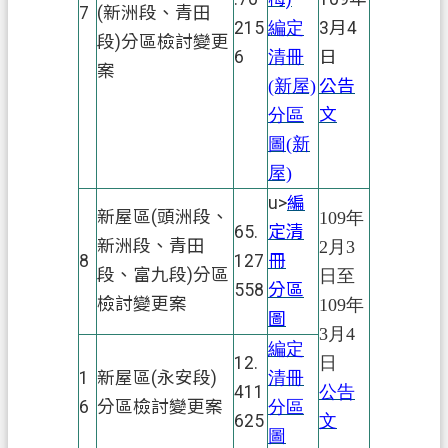
7
(新洲段、青田
215
編定
3月4
段)分區檢討變更
6
清冊
日
案
(新屋)
公告
分區
文
圖(新
屋)
u>
編
新屋區(頭洲段、
109年
65.
定清
新洲段、青田
2月3
8
127
冊
段、富九段)分區
日至
558
分區
檢討變更案
109年
圖
3月4
編定
12.
日
1
新屋區(永安段)
清冊
411
公告
6
分區檢討變更案
分區
625
文
圖