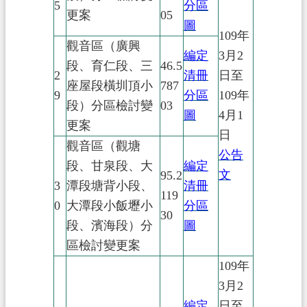
5
分區
更案
05
圖
109年
觀音區（廣興
編定
3月2
段、育仁段、三
46.5
2
清冊
日至
座屋段橫圳頂小
787
9
分區
109年
段）分區檢討變
03
圖
4月1
更案
日
觀音區（觀塘
公告
段、甘泉段、大
編定
文
95.2
3
潭段塘背小段、
清冊
119
0
大潭段小飯壢小
分區
30
段、濱海段）分
圖
區檢討變更案
109年
3月2
編定
日至