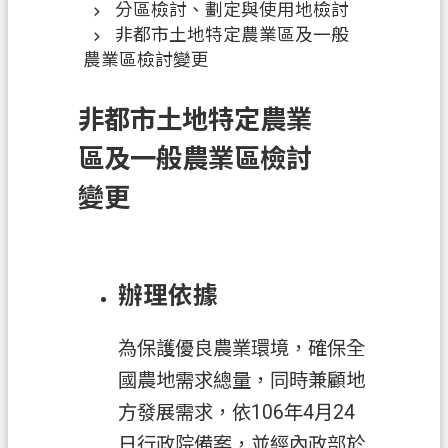
分區檢討、劃定與使用地檢討
訊
非都市土地特定農業區及一般
息
農業區檢討變更
公
告
非都市土地特定農業
業
區及一般農業區檢討
務
資
變更
訊
土
地
辦理依據
開
發
為保護優良農業環境，確保全
便
國農地需求總量，同時兼顧地
民
方發展需求，依106年4月24
服
日行政院備案，並經內政部於
務