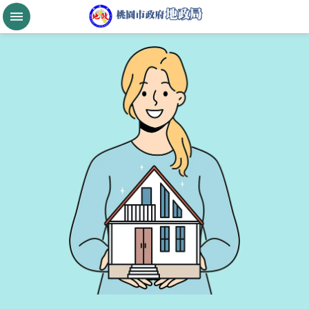
跳到主要內容區塊
桃
園
市
政
府
航
空
城
公
告
現
值
進