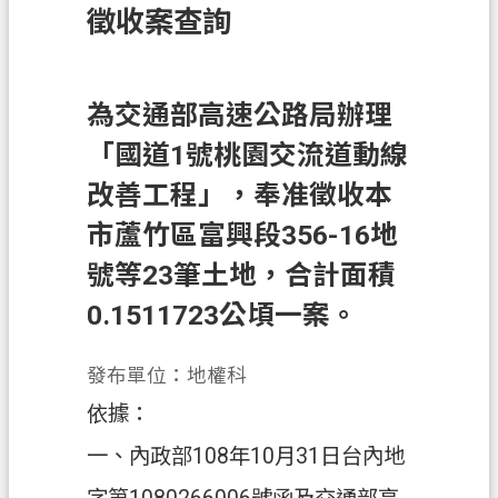
徵收案查詢
訊
息
公
告
為交通部高速公路局辦理
「國道1號桃園交流道動線
業
務
改善工程」，奉准徵收本
資
市蘆竹區富興段356-16地
訊
號等23筆土地，合計面積
土
地
0.1511723公頃一案。
開
發
發布單位：地權科
便
依據：
民
一、內政部108年10月31日台內地
服
務