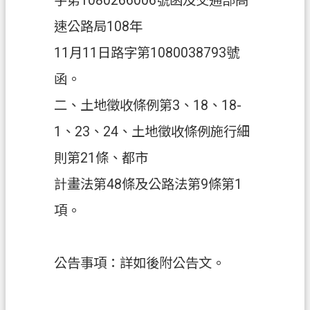
字第1080266006號函及交通部高
速公路局108年
政
府
11月11日路字第1080038793號
資
函。
訊
公
二、土地徵收條例第3、18、18-
開
1、23、24、土地徵收條例施行細
回
則第21條、都市
首
頁
計畫法第48條及公路法第9條第1
項。
網
站
導
公告事項：詳如後附公告文。
覽
市
政