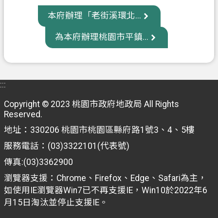
府
本府辦理「老街溪環北...
入
口
為本府辦理桃園市平鎮...
網
隱
私
:::
權
Copyright © 2023 桃園市政府地政局 All Rights
政
Reserved.
策
地址：330206 桃園市桃園區縣府路1號3、4、5樓
網
服務電話：(03)3322101(代表號)
站
傳真:(03)3362900
安
全
瀏覽器支援：Chrome、Firefox、Edge、Safari為主，
政
如使用IE瀏覽器Win7已不再支援IE，Win10於2022年6
策
月15日淘汰並停止支援IE。