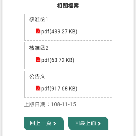
相關檔案
信
箱
核准函1
常
pdf(439.27 KB)
見
問
核准函2
題
pdf(63.72 KB)
E
n
g
公告文
l
i
pdf(917.68 KB)
s
h
上版日期：108-11-15
桃
園
回上一頁
回最上面
市
政