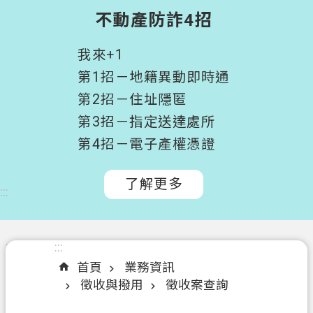
階
不動產防詐4招
搜
尋
我來+1
桃
第1招－地籍異動即時通
園
第2招－住址隱匿
市
第3招－指定送達處所
政
府
第4招－電子產權憑證
所
屬
了解更多
:::
機
關
認
:::
:::
識
首頁
業務資訊
我
徵收與撥用
徵收案查詢
們