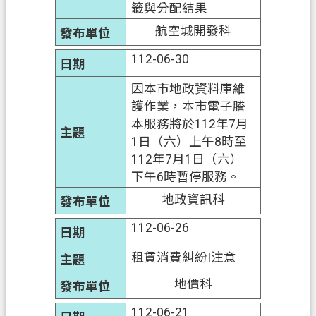
籤與分配結果
信
航空城開發科
箱
112-06-30
常
見
因本市地政資料庫維
問
護作業，本市電子謄
題
本服務將於112年7月
1日（六）上午8時至
E
n
112年7月1日（六）
g
下午6時暫停服務。
l
地政資訊科
i
s
112-06-26
h
租賃消費糾紛I注意
桃
園
地價科
市
政
112-06-21