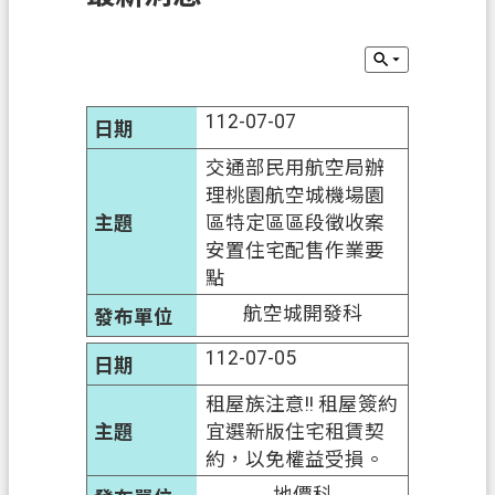
訊
息
公
告
112-07-07
業
交通部民用航空局辦
務
理桃園航空城機場園
資
區特定區區段徵收案
訊
安置住宅配售作業要
點
土
地
航空城開發科
開
112-07-05
發
租屋族注意!! 租屋簽約
便
宜選新版住宅租賃契
民
約，以免權益受損。
服
務
地價科