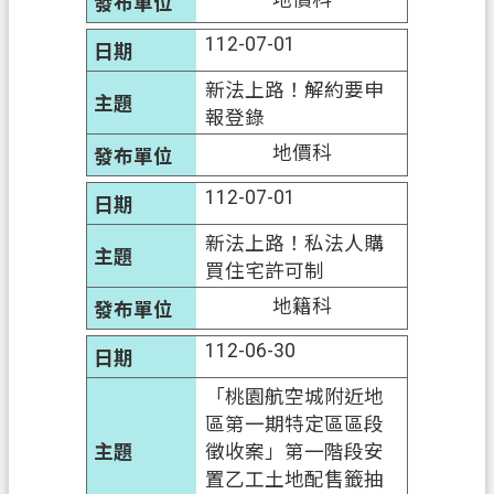
政
112-07-01
府
新法上路！解約要申
資
報登錄
訊
地價科
公
開
112-07-01
回
新法上路！私法人購
首
買住宅許可制
頁
地籍科
網
112-06-30
站
導
「桃園航空城附近地
覽
區第一期特定區區段
徵收案」第一階段安
市
置乙工土地配售籤抽
政