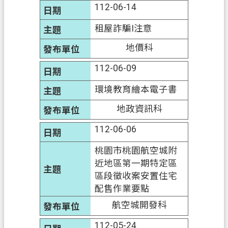
政
112-06-14
府
網
租屋詐騙I注意
站
地價科
資
料
112-06-09
開
環境教育繪本電子書
放
宣
地政資訊科
告
112-06-06
資
訊
桃園市桃園航空城附
安
近地區第一期特定區
全
區段徵收案安置住宅
政
配售作業要點
策
航空城開發科
112-05-24