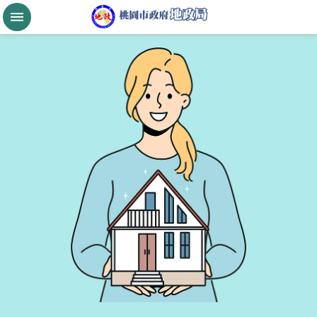
跳到主要內容區塊
桃
園
市
政
府
航
空
城
公
告
現
值
進