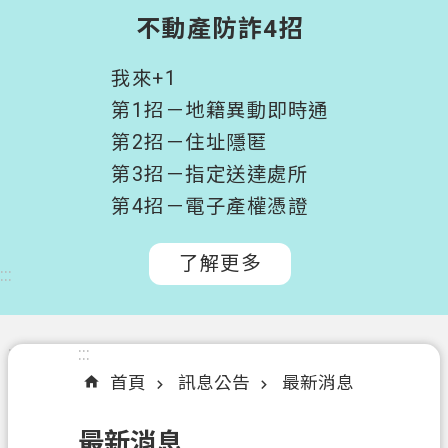
階
不動產防詐4招
搜
尋
我來+1
桃
第1招－地籍異動即時通
園
第2招－住址隱匿
市
第3招－指定送達處所
政
府
第4招－電子產權憑證
所
屬
了解更多
:::
機
關
認
:::
:::
識
首頁
訊息公告
最新消息
我
們
最新消息