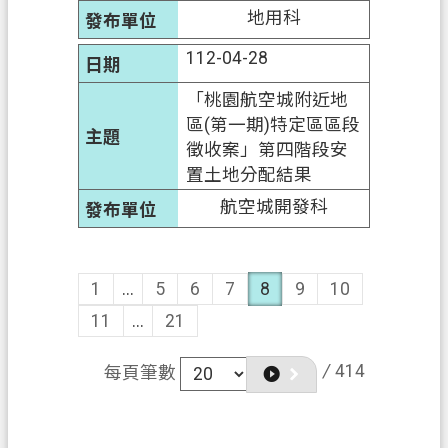
地用科
112-04-28
「桃園航空城附近地
區(第一期)特定區區段
徵收案」第四階段安
置土地分配結果
航空城開發科
1
...
5
6
7
8
9
10
11
...
21
/
414
每頁筆數