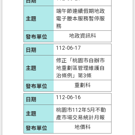
府
端午節連續假期地政
入
電子謄本服務暫停服
口
務
網
地政資訊科
隱
112-06-17
私
權
修正「桃園市自辦市
政
地重劃區管理維護自
策
治條例」第3條
重劃科
網
站
112-06-16
安
全
桃園市112年5月不動
政
產市場交易統計月報
策
地價科