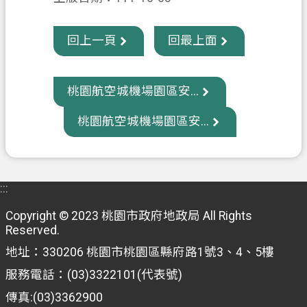
政
回上一頁
回最上面
府
資
訊
桃園航空城機場園區安...
公
開
桃園航空城機場園區安...
回
首
頁
:::
網
Copyright © 2023 桃園市政府地政局 All Rights
站
Reserved.
導
地址：330206 桃園市桃園區縣府路1號3、4、5樓
覽
服務電話：(03)3322101(代表號)
市
傳真:(03)3362900
政