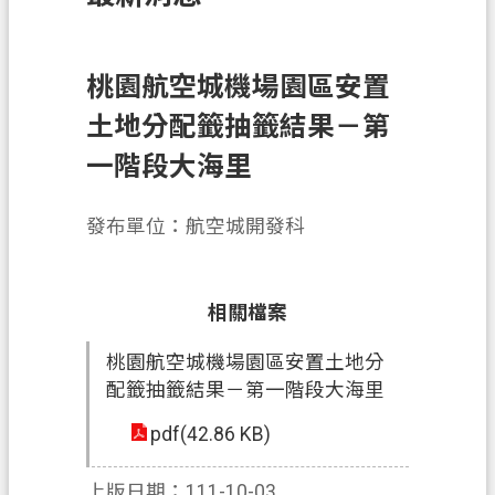
訊
息
公
桃園航空城機場園區安置
告
土地分配籤抽籤結果－第
業
一階段大海里
務
資
發布單位：航空城開發科
訊
土
地
相關檔案
開
桃園航空城機場園區安置土地分
發
配籤抽籤結果－第一階段大海里
便
pdf(42.86 KB)
民
服
上版日期：111-10-03
務