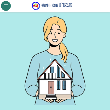
跳到主要內容區塊
桃
園
市
政
府
航
空
城
公
告
現
值
進