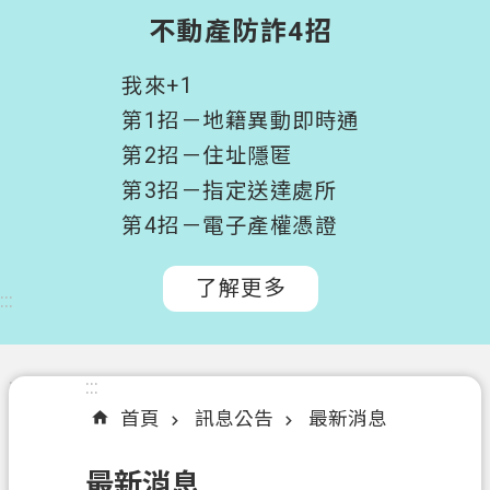
階
不動產防詐4招
搜
尋
我來+1
桃
第1招－地籍異動即時通
園
第2招－住址隱匿
市
第3招－指定送達處所
政
府
第4招－電子產權憑證
所
屬
了解更多
:::
機
關
認
:::
:::
識
首頁
訊息公告
最新消息
我
們
最新消息