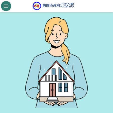
跳到主要內容區塊
桃
園
市
政
府
航
空
城
公
告
現
值
進