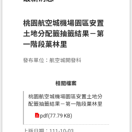
訊
息
公
桃園航空城機場園區安置
告
土地分配籤抽籤結果－第
業
一階段菓林里
務
資
發布單位：航空城開發科
訊
土
地
相關檔案
開
桃園航空城機場園區安置土地分
發
配籤抽籤結果－第一階段菓林里
便
pdf(77.79 KB)
民
服
上版日期：111-10-03
務