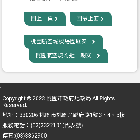
政
回上一頁
回最上面
府
資
訊
桃園航空城機場園區安...
公
開
桃園航空城附近一期安...
回
首
頁
:::
網
Copyright © 2023 桃園市政府地政局 All Rights
站
Reserved.
導
地址：330206 桃園市桃園區縣府路1號3、4、5樓
覽
服務電話：(03)3322101(代表號)
市
傳真:(03)3362900
政