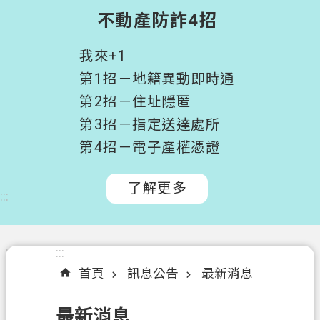
階
不動產防詐4招
搜
尋
我來+1
桃
第1招－地籍異動即時通
園
第2招－住址隱匿
市
第3招－指定送達處所
政
府
第4招－電子產權憑證
所
屬
了解更多
:::
機
關
認
:::
:::
識
首頁
訊息公告
最新消息
我
們
最新消息