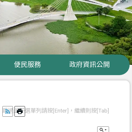
便民服務
政府資訊公開
跳過此子選單列請按[Enter]，繼續則按[Tab]