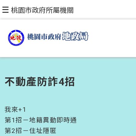
跳到主要內容區塊
桃園市政府所屬機關
不動產防詐4招
我來+1
第1招－地籍異動即時通
第2招－住址隱匿