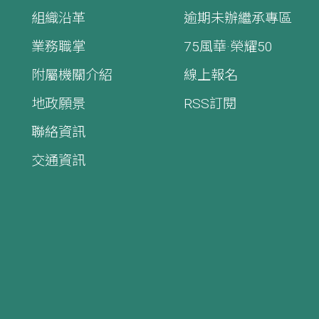
組織沿革
逾期未辦繼承專區
業務職掌
75風華·榮耀50
附屬機關介紹
線上報名
地政願景
RSS訂閱
聯絡資訊
交通資訊