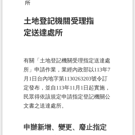
所
訊
息
土地登記機關受理指
公
告
定送達處所
業
務
資
有關「土地登記機關受理指定送達處
訊
所」申請作業，業經內政部以113年7
土
月1日台內地字第1130263203號令訂
地
定發布，並自113年11月1日起實施，
開
民眾得依該規定申請指定登記機關公
發
文書之送達處所。
便
民
申辦新增、變更、廢止指定
服
務