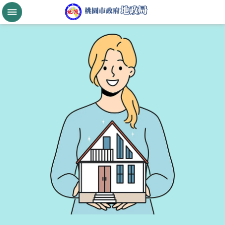
跳到主要內容區塊
桃
園
市
政
府
航
空
城
公
告
現
值
進