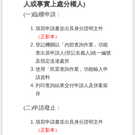
人或事實上處分權人)
信
(一)臨櫃申請：
箱
常
填寫申請書並出具身分證明文件
見
（正影本）
問
登記機關以「內部查詢作業」功能
題
查出原申請人(登記名義人)統一編號
E
及指定送達處所
n
使用「民眾查詢作業」功能輸入申
g
請資料
l
i
列印查詢結果交付申請人及併案留
s
存
h
(二)申請廢止：
桃
園
填寫申請書並出具身分證明文件
市
（正影本）
政