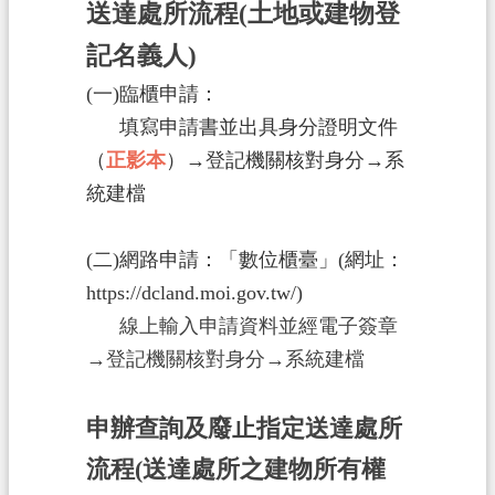
送達處所流程(土地或建物登
政
記名義人)
府
(一)臨櫃申請：
資
訊
填寫申請書並出具身分證明文件
公
（
正影本
）→登記機關核對身分→系
開
統建檔
回
(二)網路申請：「數位櫃臺」(網址：
首
頁
https://dcland.moi.gov.tw/)
線上輸入申請資料並經電子簽章
網
→登記機關核對身分→系統建檔
站
導
覽
申辦查詢及廢止指定送達處所
流程(送達處所之建物所有權
市
政