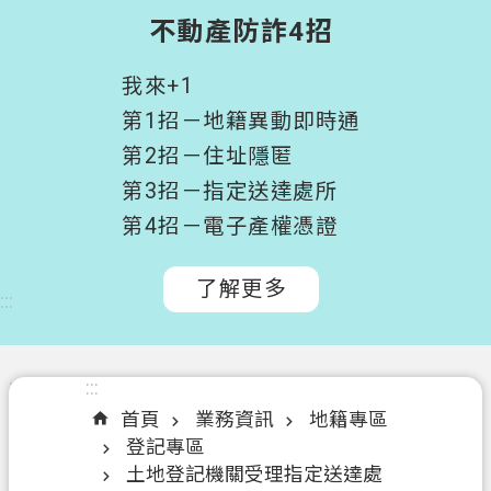
階
不動產防詐4招
搜
尋
我來+1
桃
第1招－地籍異動即時通
園
第2招－住址隱匿
市
第3招－指定送達處所
政
府
第4招－電子產權憑證
所
屬
了解更多
:::
機
關
認
:::
:::
識
首頁
業務資訊
地籍專區
我
登記專區
們
土地登記機關受理指定送達處