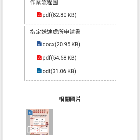
政
作業流程圖
府
pdf(82.80 KB)
網
站
指定送達處所申請書
資
料
docx(20.95 KB)
開
放
pdf(54.58 KB)
宣
告
odt(31.06 KB)
資
訊
相關圖片
安
全
政
策