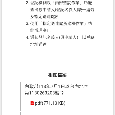
登記機關以「內部查詢作業」功能
府
查出原申請人(登記名義人)統一編號
入
及指定送達處所
口
網
使用「指定送達處所建檔作業」功
能辦理廢止
隱
通知登記名義人(原申請人)，以戶籍
私
地址送達
權
政
策
網
相關檔案
站
安
內政部113年7月1日以台內地字
全
第1130263203號令
政
pdf(771.13 KB)
策