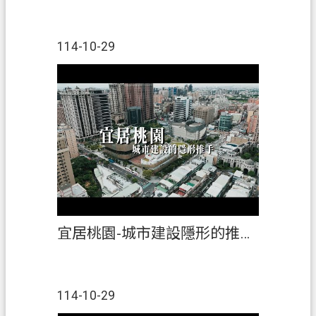
政
府
網
114-10-29
站
資
料
開
放
宣
告
資
訊
安
宜居桃園-城市建設隱形的推手(完整版)
全
政
策
114-10-29