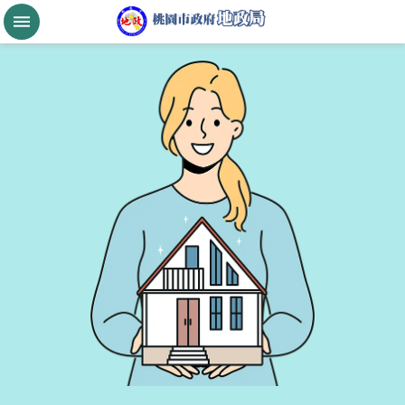
跳到主要內容區塊
桃
園
市
政
府
航
空
城
公
告
現
值
進