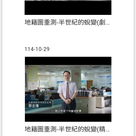
府
入
口
地籍圖重測-半世紀的蛻變(劇情版)
網
隱
114-10-29
私
權
政
策
網
站
安
全
政
策
地籍圖重測-半世紀的蛻變(精華版)