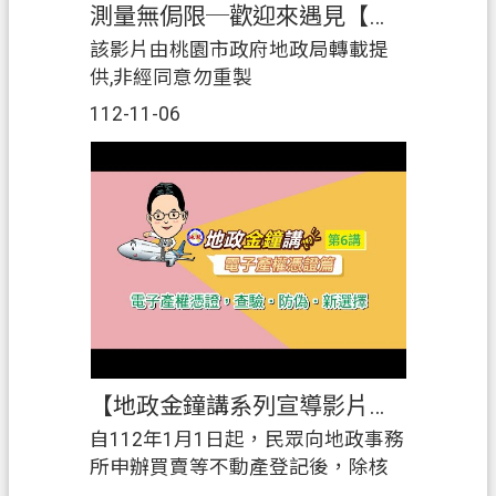
測量無侷限─歡迎來遇見【蘆竹地政CEDAW案例宣導】
該影片由桃園市政府地政局轉載提
供,非經同意勿重製
112-11-06
【地政金鐘講系列宣導影片】第6講~電子產權憑證篇 電子產權憑證，查驗‧防偽‧新選擇!
自112年1月1日起，民眾向地政事務
所申辦買賣等不動產登記後，除核
發紙本權狀外，也可取得電子產權