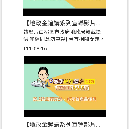
符，一定要請對方特別在契約書上
明確記載其口頭之保證事項，並請
其簽名負責，以避免爭議。||該影片
【地政金鐘講系列宣導影片】第1講~數位櫃臺「網路申辦、線上支付規費」篇-不動產登記網路申辦，時間彈性
由桃園市政府法務局提供,非經同意
勿重製
該影片由桃園市政府地政局轉載提
供,非經同意勿重製||若有相關問題，
可洽地政局聯絡電話：03－
111-08-16
3322101 分機 5352|桃園市政府地政
局 https://land.tycg.gov.tw/
【地政金鐘講系列宣導影片】第2講~數位櫃臺「線上聲明、MyData」篇-線上聲明表真意，多元管道最便