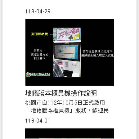
113-04-29
地籍謄本櫃員機操作說明
桃園市自112年10月5日正式啟用
「地籍謄本櫃員機」服務，歡迎民
眾持憑自然人憑證、身分證、健保
113-04-01
卡或桃園市市民卡完成身分驗證
後，即可輕鬆申請本市第一類、第