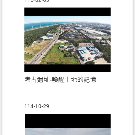
115-02-03
政
府
資
訊
公
開
回
首
考古遺址-喚醒土地的記憶
頁
網
站
114-10-29
導
覽
市
政