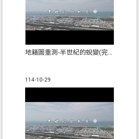
信
箱
常
見
問
題
地籍圖重測-半世紀的蛻變(完整版)
E
n
g
114-10-29
l
i
s
h
桃
園
市
政