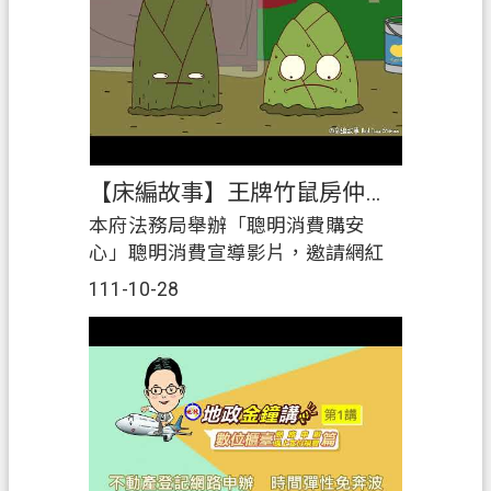
應檢附規定格式電子檔ü建物位置圖
應申請地所實測或檢附專技人士簽
證之「建物地籍測繪資料」
【床編故事】王牌竹鼠房仲！不動產銷售委託要注意！
本府法務局舉辦「聰明消費購安
心」聰明消費宣導影片，邀請網紅
床編故事製作『不動產委託銷售』
111-10-28
為主題，提醒消費者簽訂時應注
意。||不動產委託銷售契約可分為
「專任委託銷售契約書」及「一般
委託銷售契約書」2種類型，提醒消
費者在訂定委託銷售契約時，簽約
前一定要先閱讀契約內容，如果仲
介口頭說明與契約書文字記載不