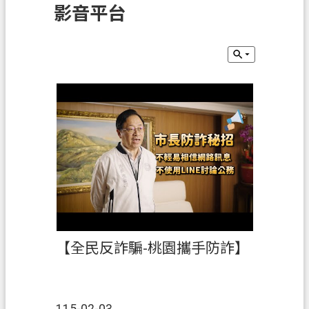
影音平台
訊
息
公
告
業
務
資
訊
土
地
開
發
【全民反詐騙-桃園攜手防詐】
便
民
服
務