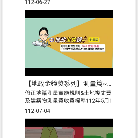
112-06-27
憑證，可線上免費查驗不動產產
權，有效降低攜帶紙本權狀遺失的
風險，安全、快速又方便!該影片由
桃園市政府地政局轉載提供,非經同
意勿重製若有相關問題，可洽地政
局聯絡電話：03－3322101 分機
5352桃園市政府地政局
https://land.tycg.gov.tw/
【地政金鐘獎系列】測量篇~修正地籍測量實施規則&土地複丈費及建築物測量費收費標準112年5月1日開始施行囉!
修正地籍測量實施規則&土地複丈費
及建築物測量費收費標準112年5月1
日開始施行囉!ü土地複丈規費以量計
112-07-04
價ü申請鑑界應指定需鑑定之界址點
ü界標免自備ü新增位置勘查ü建物第
一次測量由專技人士轉繪或簽證，