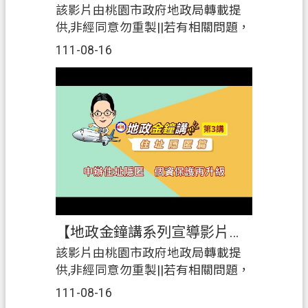
該影片由桃園市政府地政局轉載提
供,非經同意勿重製||若有相關問題，
可洽地政局聯絡電話：03－
111-08-16
3322101 分機 5352|桃園市政府地政
局 https://land.tycg.gov.tw/
【地政金鐘講系列宣導影片】第3講~住址隱匿篇-申辦住址隱匿，個資保護再升級！
該影片由桃園市政府地政局轉載提
供,非經同意勿重製||若有相關問題，
可洽地政局聯絡電話：03－
111-08-16
3322101 分機 5352|桃園市政府地政