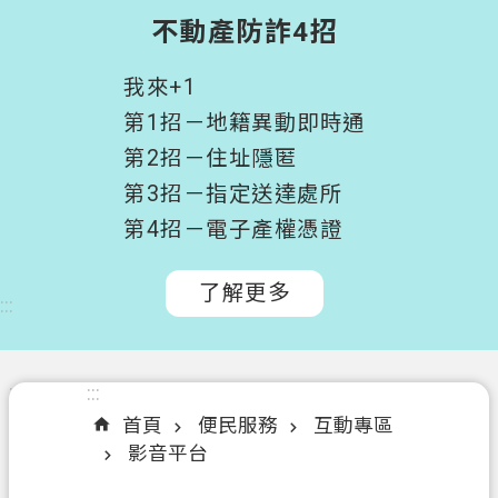
階
不動產防詐4招
搜
尋
我來+1
桃
第1招－地籍異動即時通
園
第2招－住址隱匿
市
第3招－指定送達處所
政
府
第4招－電子產權憑證
所
屬
了解更多
:::
機
關
認
:::
:::
識
首頁
便民服務
互動專區
我
影音平台
們