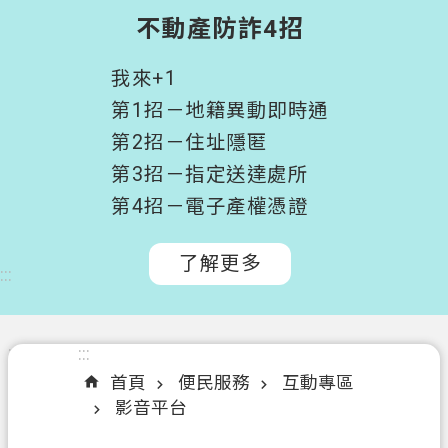
階
不動產防詐4招
搜
尋
我來+1
桃
第1招－地籍異動即時通
園
第2招－住址隱匿
市
第3招－指定送達處所
政
府
第4招－電子產權憑證
所
屬
了解更多
:::
機
關
認
:::
:::
識
首頁
便民服務
互動專區
我
影音平台
們