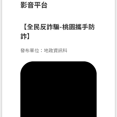
影音平台
訊
息
公
告
【全民反詐騙-桃園攜手防
詐】
業
務
資
發布單位：地政資訊科
訊
土
地
開
發
便
民
服
務