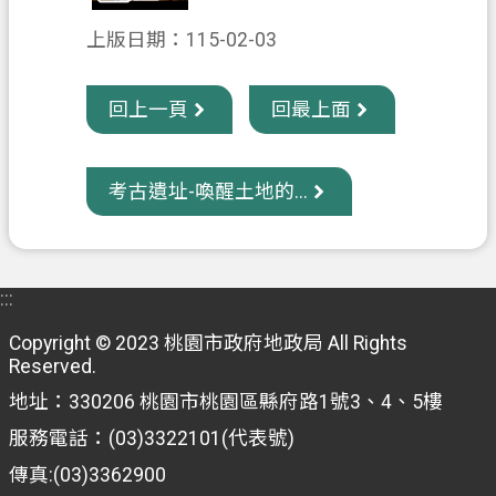
信
上版日期：115-02-03
箱
常
回上一頁
回最上面
見
問
題
考古遺址-喚醒土地的...
E
n
g
l
:::
i
s
Copyright © 2023 桃園市政府地政局 All Rights
h
Reserved.
地址：330206 桃園市桃園區縣府路1號3、4、5樓
桃
園
服務電話：(03)3322101(代表號)
市
傳真:(03)3362900
政