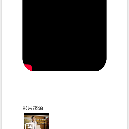
政
府
資
訊
公
開
回
首
頁
網
站
導
影片來源
覽
市
政