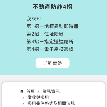
階
不動產防詐4招
搜
尋
我來+1
桃
第1招－地籍異動即時通
園
第2招－住址隱匿
市
第3招－指定送達處所
政
府
第4招－電子產權憑證
所
屬
了解更多
:::
機
關
認
:::
:::
識
首頁
業務資訊
我
徵收與撥用
們
撥用書件格式及相關法規