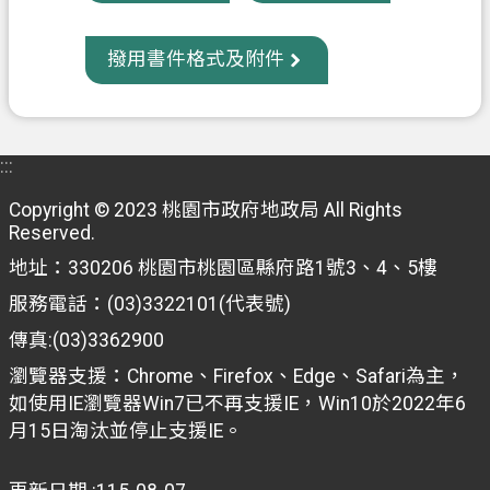
政
撥用書件格式及附件
府
資
訊
公
:::
開
Copyright © 2023 桃園市政府地政局 All Rights
Reserved.
回
首
地址：330206 桃園市桃園區縣府路1號3、4、5樓
頁
服務電話：(03)3322101(代表號)
網
傳真:(03)3362900
站
瀏覽器支援：Chrome、Firefox、Edge、Safari為主，
導
如使用IE瀏覽器Win7已不再支援IE，Win10於2022年6
覽
月15日淘汰並停止支援IE。
市
政