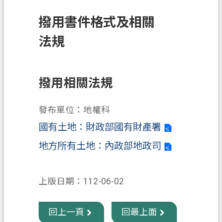
訊
撥用書件格式及相關
息
公
法規
告
業
務
撥用相關法規
資
訊
發布單位：地權科
土
國有土地：
財政部國有財產署
地
地方所有土地：
內政部地政司
開
發
上版日期：112-06-02
便
民
服
回上一頁
回最上面
務