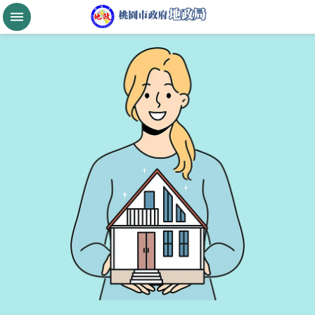
跳到主要內容區塊
桃
園
市
政
府
航
空
城
公
告
現
值
進