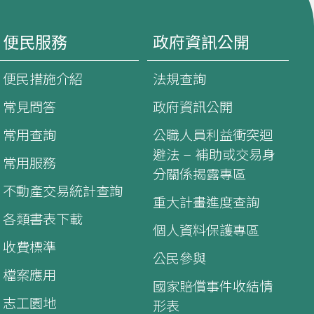
便民服務
政府資訊公開
便民措施介紹
法規查詢
常見問答
政府資訊公開
常用查詢
公職人員利益衝突迴
避法 – 補助或交易身
常用服務
分關係揭露專區
不動產交易統計查詢
重大計畫進度查詢
各類書表下載
個人資料保護專區
收費標準
公民參與
檔案應用
國家賠償事件收結情
志工園地
形表