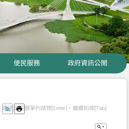
便民服務
政府資訊公開
跳過此子選單列請按[Enter]，繼續則按[Tab]