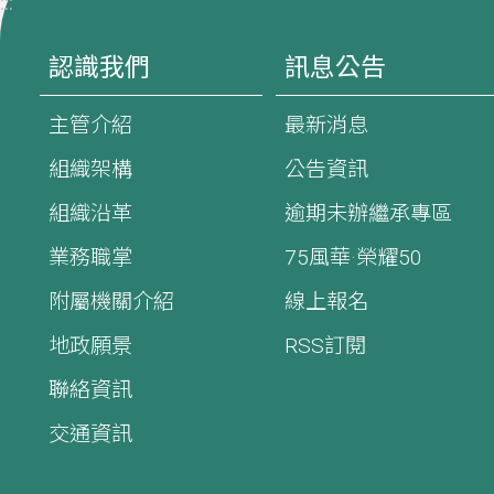
:::
認識我們
訊息公告
主管介紹
最新消息
組織架構
公告資訊
組織沿革
逾期未辦繼承專區
業務職掌
75風華·榮耀50
附屬機關介紹
線上報名
地政願景
RSS訂閱
聯絡資訊
交通資訊