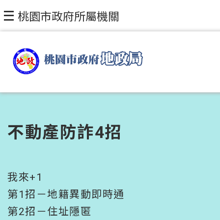
跳到主要內容區塊
桃園市政府所屬機關
不動產防詐4招
我來+1
第1招－地籍異動即時通
第2招－住址隱匿