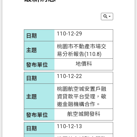
訊
息
公
告
110-12-29
業
桃園市不動產市場交
務
易分析報告(110.8)
資
地價科
訊
110-12-22
土
地
桃園航空城安置戶融
開
資貸款平台受理，敬
發
邀金融機構合作。
便
航空城開發科
民
110-12-13
服
務