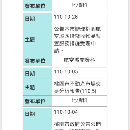
政
地價科
府
網
110-10-28
站
公告本市辦理桃園航
資
空城區段徵收物品暫
料
置服務措施受理申
開
請。
放
宣
航空城開發科
告
110-10-05
資
桃園市不動產市場交
訊
易分析報告(110.5)
安
全
地價科
政
110-10-04
策
桃園市政府公告公開