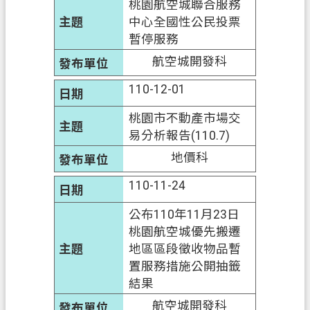
桃園航空城聯合服務
中心全國性公民投票
政
暫停服務
府
航空城開發科
資
訊
110-12-01
公
開
桃園市不動產市場交
易分析報告(110.7)
回
地價科
首
頁
110-11-24
網
公布110年11月23日
站
桃園航空城優先搬遷
導
地區區段徵收物品暫
覽
置服務措施公開抽籤
結果
市
航空城開發科
政