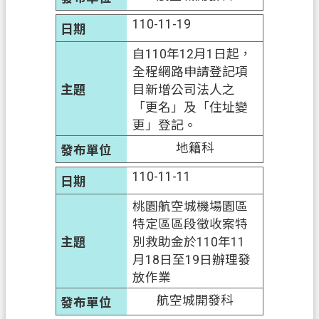
信
110-11-19
箱
自110年12月1日起，
常
全程網路申請登記項
見
目新增公司法人之
問
「更名」及「住址變
題
更」登記。
E
地籍科
n
g
110-11-11
l
i
桃園航空城機場園區
s
特定區區段徵收案特
h
別救助金於110年11
月18日至19日辦理發
桃
放作業
園
市
航空城開發科
政