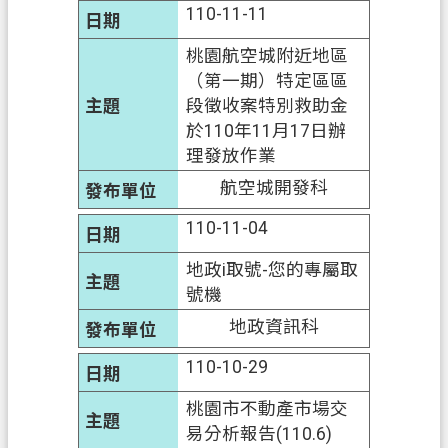
110-11-11
府
入
桃園航空城附近地區
口
（第一期）特定區區
網
段徵收案特別救助金
於110年11月17日辦
隱
理發放作業
私
航空城開發科
權
政
110-11-04
策
地政i取號-您的專屬取
網
號機
站
地政資訊科
安
全
110-10-29
政
策
桃園市不動產市場交
易分析報告(110.6)