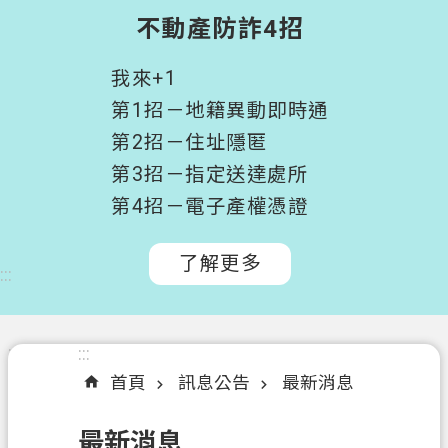
階
不動產防詐4招
搜
尋
我來+1
桃
第1招－地籍異動即時通
園
第2招－住址隱匿
市
第3招－指定送達處所
政
府
第4招－電子產權憑證
所
屬
了解更多
:::
機
關
認
:::
:::
識
首頁
訊息公告
最新消息
我
們
最新消息