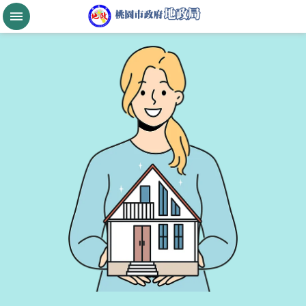
跳到主要內容區塊
桃
園
市
政
府
航
空
城
公
告
現
值
進