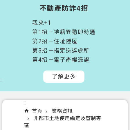
階
不動產防詐4招
搜
尋
我來+1
桃
第1招－地籍異動即時通
園
第2招－住址隱匿
市
第3招－指定送達處所
政
府
第4招－電子產權憑證
所
屬
了解更多
:::
機
關
認
:::
:::
識
首頁
業務資訊
我
非都市土地使用編定及管制專
們
區