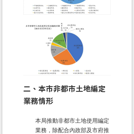
信
箱
常
見
問
題
E
n
g
l
i
二、本市非都市土地編定
s
h
業務情形
桃
園
本局推動非都市土地使用編定
市
業務，除配合內政部及市府推
政