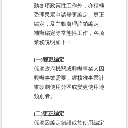
府
動各項政策性工作外，亦積極
入
受理民眾申請變更編定、更正
口
編定，及主動處理註銷編定、
網
補辦編定等常態性工作，各項
隱
業務說明如下：
私
權
(一)變更編定
政
係屬政府機關或興辦事業人因
策
興辦事業需要，經核准事業計
網
畫改劃使用分區或變更使用地
站
安
類別者。
全
政
(二)更正編定
策
係屬因編定錯誤或於使用編定