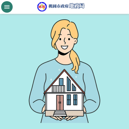
跳到主要內容區塊
桃
園
市
政
府
航
空
城
公
告
現
值
進