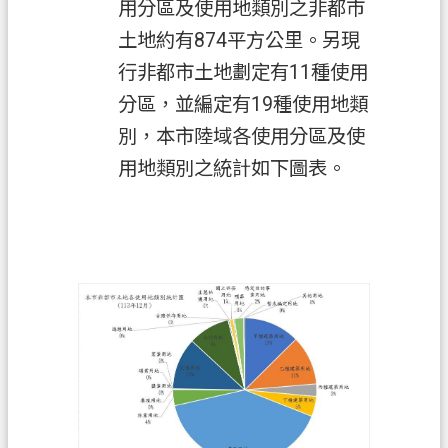
用分區及使用地類別之非都市
土地約有874平方公里。另現
政
府
行非都市土地劃定有11種使用
資
分區，並編定有19種使用地類
訊
別，本市陸域各使用分區及使
公
開
用地類別之統計如下圖表。
回
首
頁
網
站
導
覽
市
政