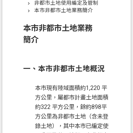
非都市土地使用編定及管制
訊
本市非都市土地業務簡介
息
公
本市非都市土地業務
告
簡介
業
務
資
訊
一、本市非都市土地概況
土
地
本市現有陸域面積約1,220 平
開
方公里，屬都市計畫土地面積
發
約322 平方公里，餘約898平
便
方公里為非都市土地（含未登
民
服
錄土地），其中本市已編定使
務