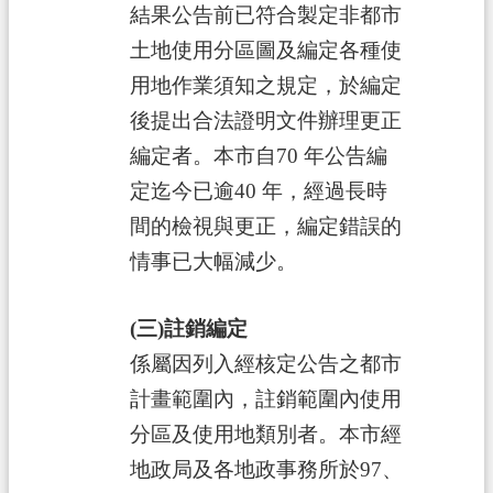
政
結果公告前已符合製定非都市
府
土地使用分區圖及編定各種使
網
用地作業須知之規定，於編定
站
資
後提出合法證明文件辦理更正
料
編定者。本市自70 年公告編
開
定迄今已逾40 年，經過長時
放
宣
間的檢視與更正，編定錯誤的
告
情事已大幅減少。
資
訊
(三)註銷編定
安
係屬因列入經核定公告之都市
全
計畫範圍內，註銷範圍內使用
政
分區及使用地類別者。本市經
策
地政局及各地政事務所於97、