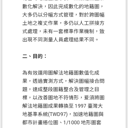
數化解決，因此完成數化的地籍圖，
信
箱
大多仍以分幅方式管理，對於跨圖幅
土地之複丈作業，多仍以人工拼接方
常
式處理，未有一套標準作業機制，致
見
出現不同測量人員處理結果不同。
問
題
二、目的：
E
n
g
為有效運用圖解法地籍圖數值化成
l
果，透過實測方式，解決圖幅接合問
i
s
題，達成整段圖籍整合及管理之目
h
標，以改善圖地不符情形，爰須將圖
桃
解法地籍圖成果轉換至 1997 臺灣大
園
地基準系統(TWD97)，加速地籍圖與
市
都市計畫樁位圖、1/1000 地形圖套
政