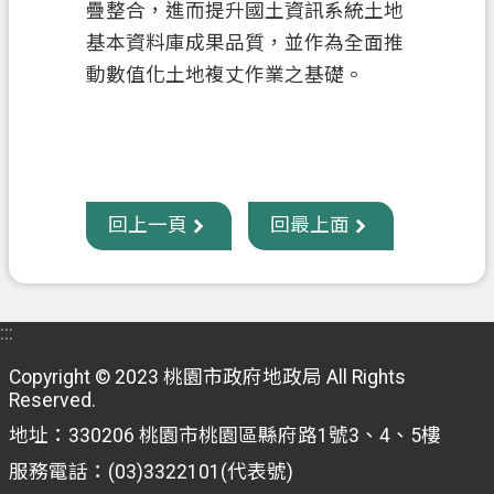
疊整合，進而提升國土資訊系統土地
府
基本資料庫成果品質，並作為全面推
入
口
動數值化土地複丈作業之基礎。
網
隱
私
權
回上一頁
回最上面
政
策
網
:::
站
安
Copyright © 2023 桃園市政府地政局 All Rights
全
Reserved.
政
地址：330206 桃園市桃園區縣府路1號3、4、5樓
策
服務電話：(03)3322101(代表號)