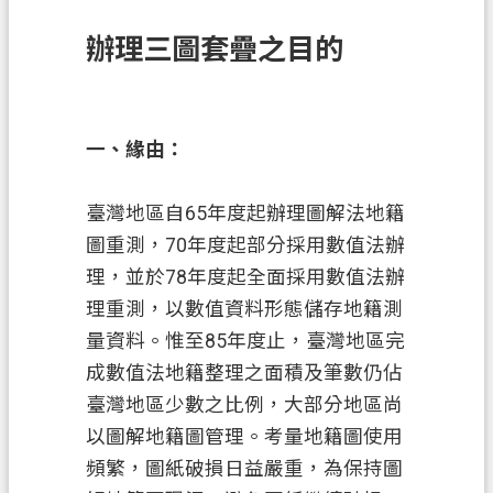
訊
辦理三圖套疊之目的
息
公
告
一、緣由：
業
務
資
臺灣地區自65年度起辦理圖解法地籍
訊
圖重測，70年度起部分採用數值法辦
理，並於78年度起全面採用數值法辦
土
地
理重測，以數值資料形態儲存地籍測
開
量資料。惟至85年度止，臺灣地區完
發
成數值法地籍整理之面積及筆數仍佔
臺灣地區少數之比例，大部分地區尚
便
民
以圖解地籍圖管理。考量地籍圖使用
服
頻繁，圖紙破損日益嚴重，為保持圖
務