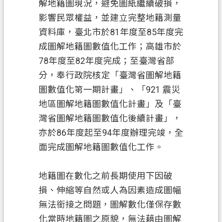
解地籍圖現況，避免圖紙繼續破損，
影響民眾權益，並建立完整地籍測量
政
府
資料庫，臺北市於81年度至85年度完
資
成圖解地籍圖數值化工作；高雄市於
訊
78年度至82年度完成；至臺灣省部
公
分，奉行政院核定「臺灣省圖解地籍
開
圖數值化第一期計畫」、「921 震災
地區圖解地籍圖數值化計畫」及「臺
回
首
灣省圖解地籍圖數值化後續計畫」，
頁
亦於86年度起至94年度辦理完竣，全
面完成圖解地籍圖數值化工作。
網
站
地籍圖在數化之前長期使用下因破
導
覽
損、伸縮等自然或人為因素造成圖幅
無法銜接之問題，圖解數化僅保存數
市
化當時地籍圖之原貌，無法藉由圖解
政