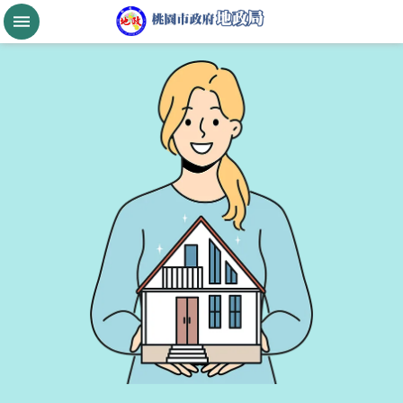
跳到主要內容區塊
桃
園
市
政
府
航
空
城
公
告
現
值
進