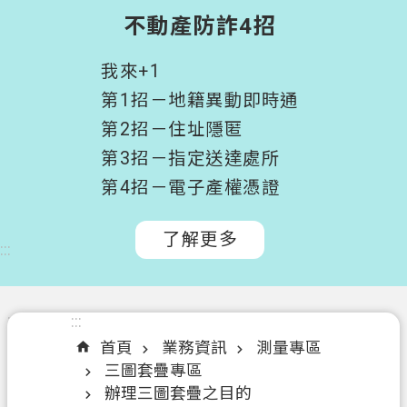
階
不動產防詐4招
搜
尋
我來+1
桃
第1招－地籍異動即時通
園
第2招－住址隱匿
市
第3招－指定送達處所
政
府
第4招－電子產權憑證
所
屬
了解更多
:::
機
關
認
:::
:::
識
首頁
業務資訊
測量專區
我
三圖套疊專區
們
辦理三圖套疊之目的