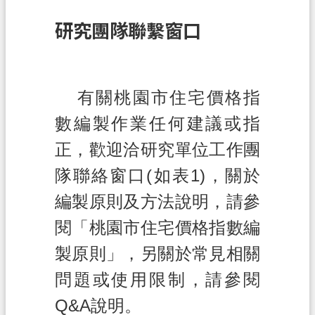
訊
研究團隊聯繫窗口
息
公
告
有關桃園市住宅價格指
業
務
數編製作業任何建議或指
資
正，歡迎洽研究單位工作團
訊
隊聯絡窗口(如表1)，關於
土
地
編製原則及方法說明，請參
開
閱「桃園市住宅價格指數編
發
製原則」，另關於常見相關
便
問題或使用限制，請參閱
民
服
Q&A說明。
務