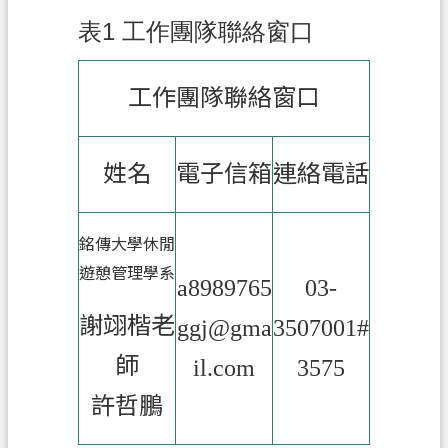
表1 工作團隊聯絡窗口
政
府
資
工作團隊聯絡窗口
訊
公
開
姓名
電子信箱
連絡電話
回
首
銘傳大學休閒
頁
遊憩管理學系
a8989765
03-
網
謝翊楷老
ggj@gma
3507001#
站
導
師
il.com
3575
覽
許哲鵬
市
政