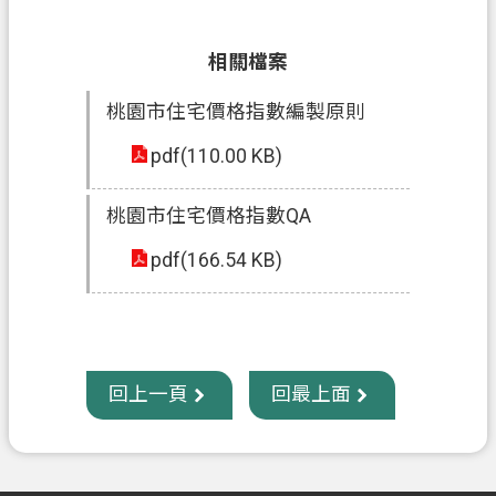
信
箱
相關檔案
常
桃園市住宅價格指數編製原則
見
pdf(110.00 KB)
問
題
桃園市住宅價格指數QA
E
n
pdf(166.54 KB)
g
l
i
s
h
回上一頁
回最上面
桃
園
市
政