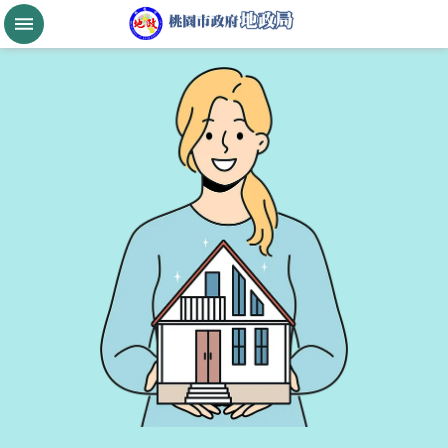
跳到主要內容區塊
桃
園
市
政
府
航
空
城
公
告
現
值
進