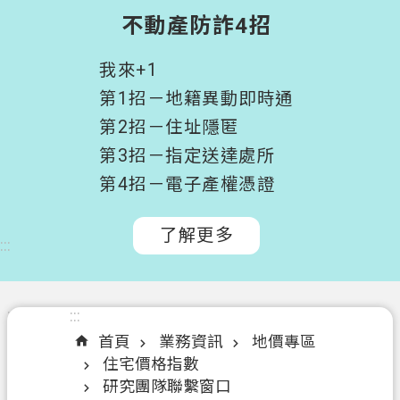
階
不動產防詐4招
搜
尋
我來+1
桃
第1招－地籍異動即時通
園
第2招－住址隱匿
市
第3招－指定送達處所
政
府
第4招－電子產權憑證
所
屬
了解更多
:::
機
關
認
:::
:::
識
首頁
業務資訊
地價專區
我
住宅價格指數
們
研究團隊聯繫窗口