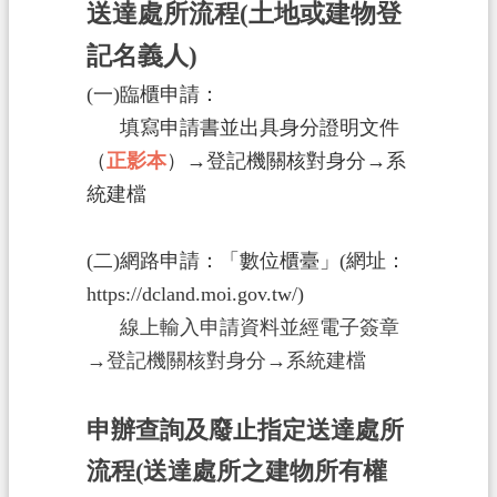
送達處所流程(土地或建物登
政
記名義人)
府
(一)臨櫃申請：
資
訊
填寫申請書並出具身分證明文件
公
（
正影本
）→登記機關核對身分→系
開
統建檔
回
(二)網路申請：「數位櫃臺」(網址：
首
頁
https://dcland.moi.gov.tw/)
線上輸入申請資料並經電子簽章
網
→登記機關核對身分→系統建檔
站
導
覽
申辦查詢及廢止指定送達處所
流程(送達處所之建物所有權
市
政