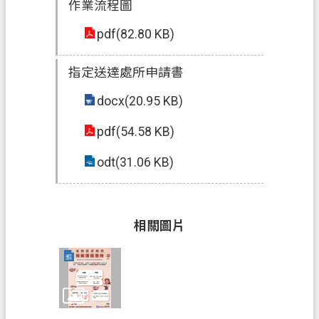
政
作業流程圖
府
pdf(82.80 KB)
網
站
指定送達處所申請書
資
料
docx(20.95 KB)
開
放
pdf(54.58 KB)
宣
告
odt(31.06 KB)
資
訊
相關圖片
安
全
政
策