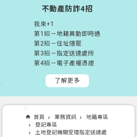
階
不動產防詐4招
搜
尋
我來+1
桃
第1招－地籍異動即時通
園
第2招－住址隱匿
市
第3招－指定送達處所
政
府
第4招－電子產權憑證
所
屬
了解更多
:::
機
關
認
:::
:::
識
首頁
業務資訊
地籍專區
我
登記專區
們
土地登記機關受理指定送達處