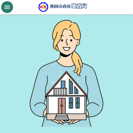
跳到主要內容區塊
桃
園
市
政
府
航
空
城
公
告
現
值
進