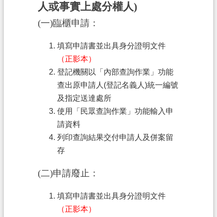
人或事實上處分權人)
信
(一)臨櫃申請：
箱
常
填寫申請書並出具身分證明文件
見
（正影本）
問
登記機關以「內部查詢作業」功能
題
查出原申請人(登記名義人)統一編號
E
及指定送達處所
n
使用「民眾查詢作業」功能輸入申
g
請資料
l
i
列印查詢結果交付申請人及併案留
s
存
h
(二)申請廢止：
桃
園
填寫申請書並出具身分證明文件
市
（正影本）
政