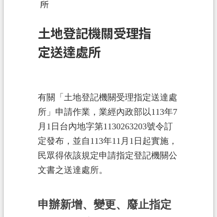
所
訊
息
土地登記機關受理指
公
告
定送達處所
業
務
資
有關「土地登記機關受理指定送達處
訊
所」申請作業，業經內政部以113年7
土
月1日台內地字第1130263203號令訂
地
定發布，並自113年11月1日起實施，
開
民眾得依該規定申請指定登記機關公
發
文書之送達處所。
便
民
申辦新增、變更、廢止指定
服
務