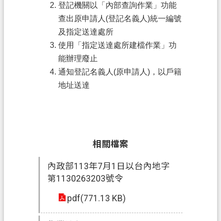
登記機關以「內部查詢作業」功能
府
查出原申請人(登記名義人)統一編號
入
及指定送達處所
口
網
使用「指定送達處所建檔作業」功
能辦理廢止
隱
通知登記名義人(原申請人)，以戶籍
私
地址送達
權
政
策
網
相關檔案
站
安
內政部113年7月1日以台內地字
全
第1130263203號令
政
pdf(771.13 KB)
策