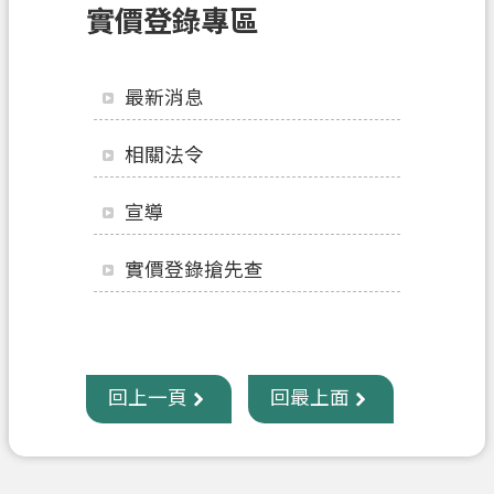
實價登錄專區
訊
息
公
最新消息
告
業
相關法令
務
資
宣導
訊
實價登錄搶先查
土
地
開
發
回上一頁
回最上面
便
民
服
務