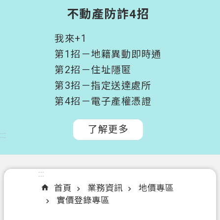
階
不動產防詐4招
搜
尋
我來+1
桃
第1招－地籍異動即時通
園
第2招－住址隱匿
市
第3招－指定送達處所
政
府
第4招－電子產權憑證
所
屬
了解更多
:::
機
關
認
:::
:::
識
首頁
業務資訊
地價專區
我
實價登錄專區
們