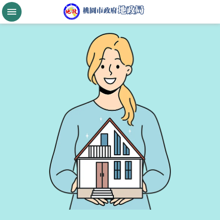
跳到主要內容區塊
桃
園
市
政
府
航
空
城
公
告
現
值
進