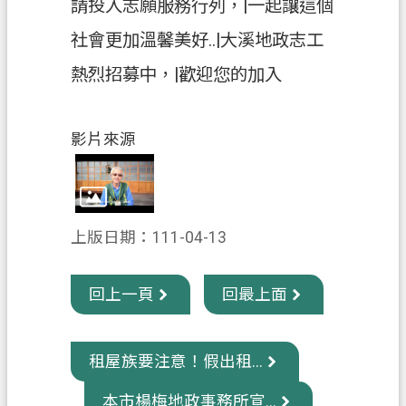
請投入志願服務行列，|一起讓這個
信
社會更加溫馨美好..|大溪地政志工
箱
熱烈招募中，|歡迎您的加入
常
見
問
影片來源
題
E
n
g
上版日期：111-04-13
l
i
s
h
回上一頁
回最上面
桃
園
租屋族要注意！假出租...
市
政
本市楊梅地政事務所宣...