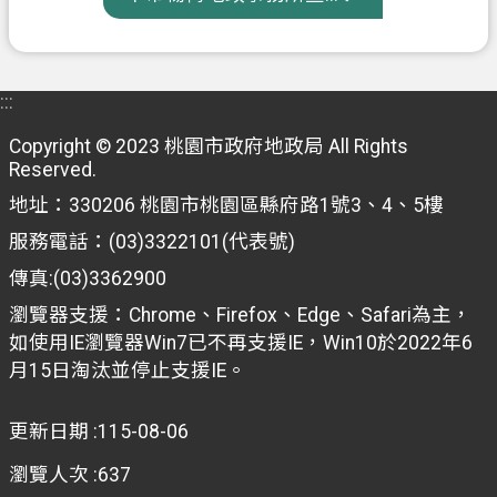
府
入
口
網
:::
Copyright © 2023 桃園市政府地政局 All Rights
隱
Reserved.
私
地址：330206 桃園市桃園區縣府路1號3、4、5樓
權
政
服務電話：(03)3322101(代表號)
策
傳真:(03)3362900
網
瀏覽器支援：Chrome、Firefox、Edge、Safari為主，
站
如使用IE瀏覽器Win7已不再支援IE，Win10於2022年6
安
月15日淘汰並停止支援IE。
全
政
更新日期
115-08-06
策
瀏覽人次
637