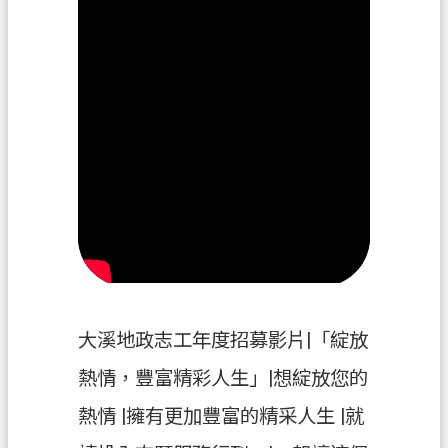
政
府
資
訊
公
開
回
首
頁
網
站
大溪地政志工年度招募影片|「綻放
導
熱情，豐富精彩人生」|想綻放您的
覽
熱情 |擁有更加豐富的精采人生 |就
市
政