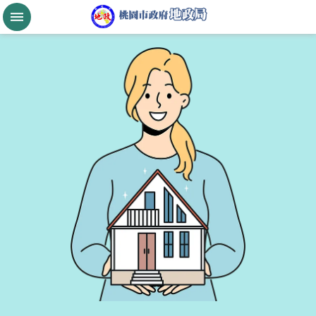
跳到主要內容區塊
桃
園
市
政
府
航
空
城
公
告
現
值
進