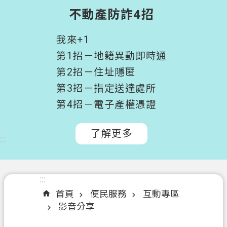
階
不動產防詐4招
搜
尋
我來+1
桃
第1招－地籍異動即時通
園
第2招－住址隱匿
市
第3招－指定送達處所
政
府
第4招－電子產權憑證
所
屬
了解更多
:::
機
關
認
:::
:::
識
首頁
便民服務
互動專區
我
影音分享
們