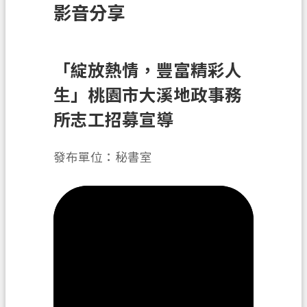
影音分享
訊
息
公
告
「綻放熱情，豐富精彩人
生」桃園市大溪地政事務
業
務
所志工招募宣導
資
訊
發布單位：秘書室
土
地
開
發
便
民
服
務