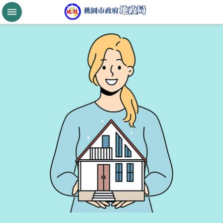
跳到主要內容區塊
桃
園
市
政
府
航
空
城
公
告
現
值
進