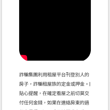
政
府
資
訊
公
開
回
首
頁
詐騙集團利用租屋平台刊登別人的
網
站
房子，詐騙租屋族的定金或押金。|
導
貼心提醒，在確定看屋之前切莫交
覽
付任何金錢，如果在連絡房東的過
市
政