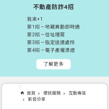
階
不動產防詐4招
搜
尋
我來+1
桃
第1招－地籍異動即時通
園
第2招－住址隱匿
市
第3招－指定送達處所
政
府
第4招－電子產權憑證
所
屬
了解更多
:::
機
關
認
:::
:::
識
首頁
便民服務
互動專區
我
影音分享
們