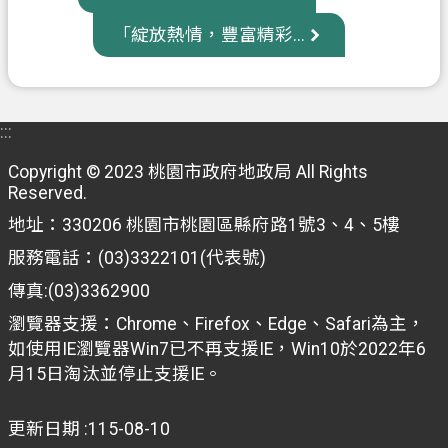
府
「綻放熱情，豐富精彩...
入
口
網
:::
隱
私
Copyright © 2023 桃園市政府地政局 All Rights
權
Reserved.
政
地址：330206 桃園市桃園區縣府路1號3、4、5樓
策
服務電話：(03)3322101(代表號)
網
傳真:(03)3362900
站
瀏覽器支援：Chrome、Firefox、Edge、Safari為主，
安
如使用IE瀏覽器Win7已不再支援IE，Win10於2022年6
全
月15日淘汰並停止支援IE。
政
策
更新日期
115-08-10