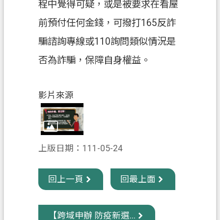
程中覺得可疑，或是被要求在看屋
信
前預付任何金錢，可撥打165反詐
箱
騙諮詢專線或110詢問類似情況是
常
見
否為詐騙，保障自身權益。
問
題
影片來源
E
n
g
l
i
上版日期：111-05-24
s
h
回上一頁
回最上面
桃
園
市
【跨域申辦 防疫新選...
政