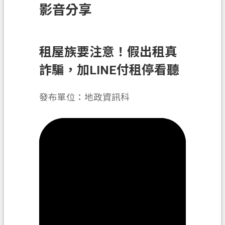
影音分享
訊
息
公
告
租屋族要注意！假出租真
詐騙，加LINE付租停看聽
業
務
資
發布單位：地政資訊科
訊
土
地
開
發
便
民
服
務