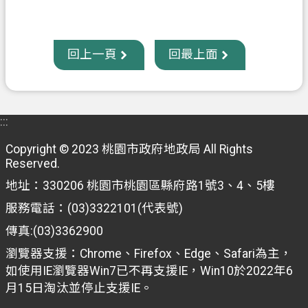
府
入
口
回上一頁
回最上面
網
隱
私
:::
權
政
Copyright © 2023 桃園市政府地政局 All Rights
Reserved.
策
地址：330206 桃園市桃園區縣府路1號3、4、5樓
網
服務電話：(03)3322101(代表號)
站
安
傳真:(03)3362900
全
瀏覽器支援：Chrome、Firefox、Edge、Safari為主，
政
如使用IE瀏覽器Win7已不再支援IE，Win10於2022年6
策
月15日淘汰並停止支援IE。