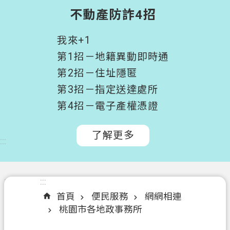
階
不動產防詐4招
搜
尋
我來+1
桃
第1招－地籍異動即時通
園
第2招－住址隱匿
市
第3招－指定送達處所
政
府
第4招－電子產權憑證
所
屬
了解更多
:::
機
關
認
:::
:::
識
首頁
便民服務
網網相連
我
桃園市各地政事務所
們