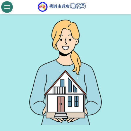
跳到主要內容區塊
桃
園
市
政
府
航
空
城
公
告
現
值
進