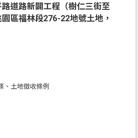
平路道路新闢工程（樹仁三街至
區福林段276-22地號土地，
。
4條、土地徵收條例