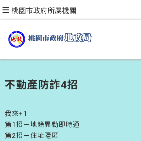
跳到主要內容區塊
桃園市政府所屬機關
不動產防詐4招
我來+1
第1招－地籍異動即時通
第2招－住址隱匿