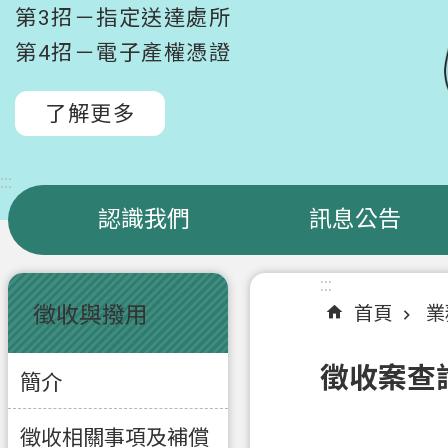
第3招－指定送達處所
第4招－電子產權憑證
了解更多
:::
認識我們
訊息公告
:::
:::
徵收與撥用
首頁
業
徵收案查
簡介
徵收相關事項及補償