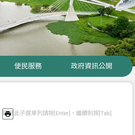
便民服務
政府資訊公開
跳過此子選單列請按[Enter]，繼續則按[Tab]