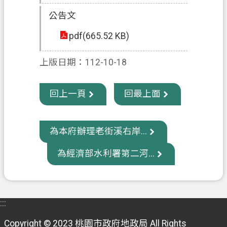
信
公告文
箱
pdf(665.52 KB)
常
見
上版日期：112-10-18
問
題
回上一頁
回最上面
E
n
g
為本府辦理老街溪右岸...
l
i
為經濟部水利署第二河...
s
h
桃
園
:::
市
政
Copyright © 2023 桃園市政府地政局 All Rights