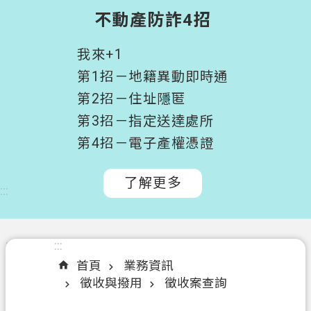
階
不動產防詐4招
搜
尋
我來+1
桃
第1招－地籍異動即時通
園
第2招－住址隱匿
市
第3招－指定送達處所
政
府
第4招－電子產權憑證
所
屬
了解更多
:::
機
關
認
:::
:::
識
首頁
業務資訊
我
徵收與撥用
徵收案查詢
們