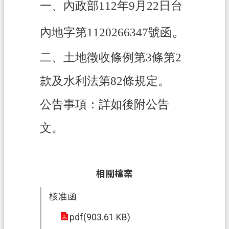
一、內政部112年9月22日台
政
。
內地字第1120266347號函
府
資
二、土地徵收條例第3條第2
訊
公
款及水利法第82條規定。
開
公告事項：詳如後附公告
回
首
文。
頁
網
站
相關檔案
導
覽
核准函
市
pdf(903.61 KB)
政