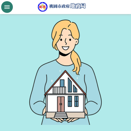
跳到主要內容區塊
桃
園
市
政
府
航
空
城
公
告
現
值
進