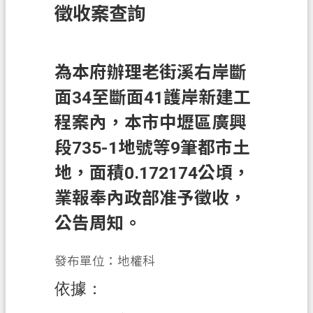
徵收案查詢
訊
息
公
告
為本府辦理老街溪右岸斷
面34至斷面41護岸新建工
業
務
程案內，本市中壢區廣興
資
段735-1地號等9筆都市土
訊
地，面積0.172174公頃，
土
地
業報奉內政部准予徵收，
開
公告周知。
發
便
發布單位：地權科
民
依據：
服
務