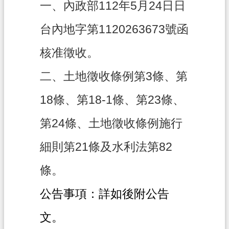
一、內政部112年5月24日日
政
台內地字第1120263673號函
府
資
核准徵收。
訊
公
二、土地徵收條例第3條、第
開
18條、第18-1條、第23條、
回
第24條、土地徵收條例施行
首
頁
細則第21條及水利法第82
網
條。
站
導
公告事項：詳如後附公告
覽
文。
市
政