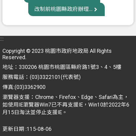
府
改制前桃園縣政府辦理...
入
口
網
:::
隱
私
Copyright © 2023 桃園市政府地政局 All Rights
Reserved.
權
政
地址：330206 桃園市桃園區縣府路1號3、4、5樓
策
服務電話：(03)3322101(代表號)
網
傳真:(03)3362900
站
瀏覽器支援：Chrome、Firefox、Edge、Safari為主，
安
如使用IE瀏覽器Win7已不再支援IE，Win10於2022年6
全
月15日淘汰並停止支援IE。
政
策
更新日期
115-08-06