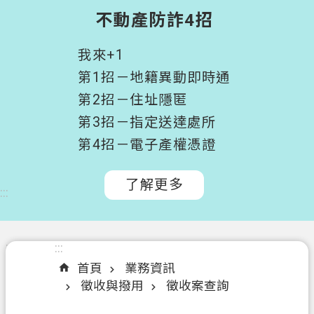
階
不動產防詐4招
搜
尋
我來+1
桃
第1招－地籍異動即時通
園
第2招－住址隱匿
市
第3招－指定送達處所
政
府
第4招－電子產權憑證
所
屬
了解更多
:::
機
關
認
:::
:::
識
首頁
業務資訊
我
徵收與撥用
徵收案查詢
們