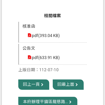
信
箱
相關檔案
常
核准函
見
問
pdf(393.04 KB)
題
E
公告文
n
g
pdf(633.91 KB)
l
i
上版日期：112-07-10
s
h
回上一頁
回最上面
桃
園
市
本府辦理平鎮區龍慈路...
政