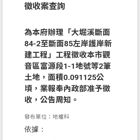
徵收案查詢
訊
息
公
告
為本府辦理「大堀溪斷面
84-2至斷面85左岸護岸新
業
務
建工程」工程徵收本市觀
資
音區富源段1-1地號等2筆
訊
土地，面積0.091125公
土
地
頃，業報奉內政部准予徵
開
收，公告周知。
發
便
發布單位：地權科
民
依據：
服
務