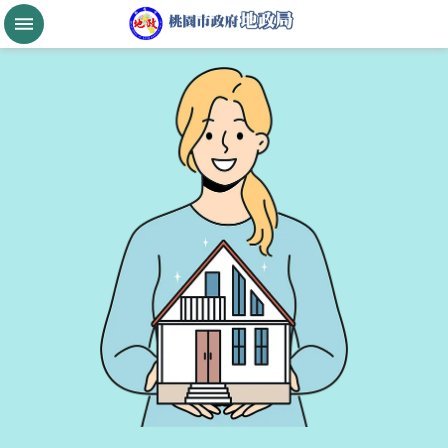
跳到主要內容區塊
桃
園
市
政
府
航
空
城
公
告
現
值
進