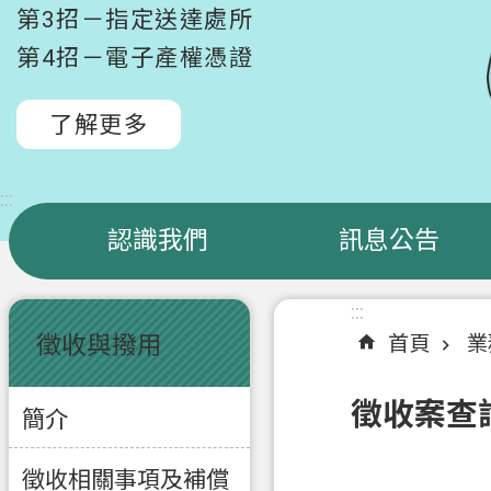
第3招－指定送達處所
第4招－電子產權憑證
了解更多
:::
認識我們
訊息公告
:::
:::
徵收與撥用
首頁
業
徵收案查
簡介
徵收相關事項及補償