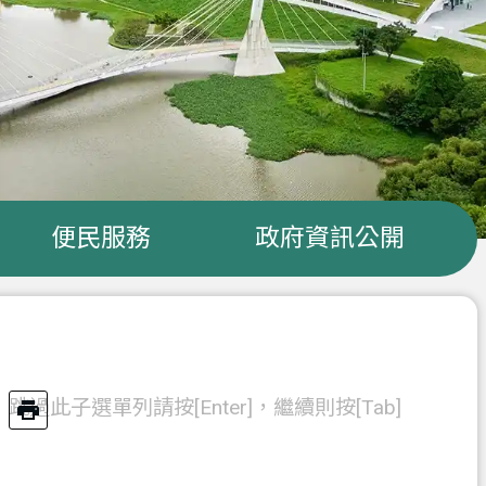
便民服務
政府資訊公開
跳過此子選單列請按[Enter]，繼續則按[Tab]