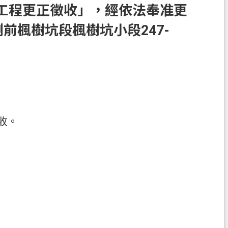
路工程更正徵收」，經依法奉准更
前楓樹坑段楓樹坑小段247-
徵收。