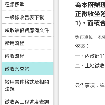
為本府辦理
種類標準
正徵收坐落
一般徵收書表下載
1)，面積
領取補償費應備文件
發布單位：地
撥用流程
依據：
一、內政部11
徵收流程
二、土地徵收
徵收案查詢
撥用書件格式及相關
公告事項：詳
法規
徵收案工程進度查詢