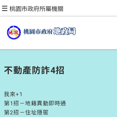
跳到主要內容區塊
桃園市政府所屬機關
不動產防詐4招
我來+1
第1招－地籍異動即時通
第2招－住址隱匿