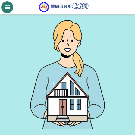
跳到主要內容區塊
桃
園
市
政
府
航
空
城
公
告
現
值
進