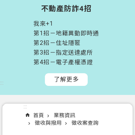
階
不動產防詐4招
搜
尋
我來+1
桃
第1招－地籍異動即時通
園
第2招－住址隱匿
市
第3招－指定送達處所
政
府
第4招－電子產權憑證
所
屬
了解更多
:::
機
關
認
:::
:::
識
首頁
業務資訊
我
徵收與撥用
徵收案查詢
們