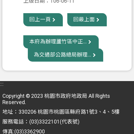
上版日期：106-06-11
信
箱
回上一頁
回最上面
常
見
本府為辦理蘆竹區中正...
問
題
為交通部公路總局辦理...
E
n
g
l
:::
i
s
Copyright © 2023 桃園市政府地政局 All Rights
h
Reserved.
桃
地址：330206 桃園市桃園區縣府路1號3、4、5樓
園
服務電話：(03)3322101(代表號)
市
傳真:(03)3362900
政