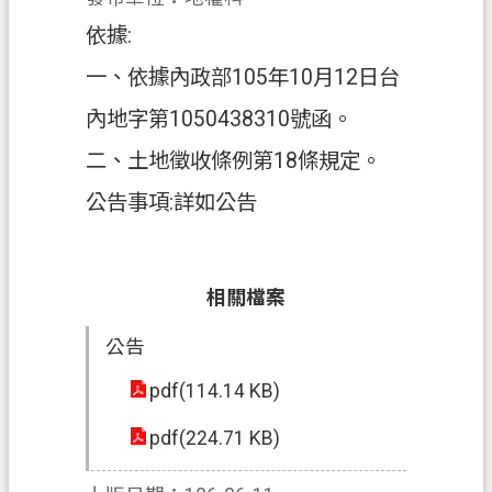
依據:
政
府
一、依據內政部105年10月12日台
資
內地字第1050438310號函。
訊
公
二、土地徵收條例第18條規定。
開
公告事項:詳如公告
回
首
頁
相關檔案
網
公告
站
導
pdf(114.14 KB)
覽
pdf(224.71 KB)
市
政