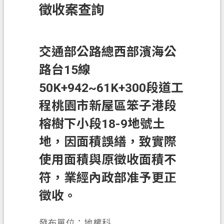
徵收案查詢
訊
息
公
告
交通部公路總西部濱海公
路台15線
業
務
50K+942~61K+300段道工
資
程桃園市新屋區笨子港段
訊
榕樹下小段18-9地號土
土
地
地，因面積誤繕，致實際
開
使用面積與原徵收面積不
發
符，業經內政部准予更正
便
徵收。
民
服
務
發布單位：地權科