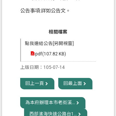
政
公告事項:詳如公告文。
府
資
訊
相關檔案
公
開
點我連結公告[另開視窗]
pdf(107.82 KB)
回
首
上版日期：105-07-14
頁
網
回上一頁
回最上面
站
導
覽
為本府辦理本市老街溪...
市
西部濱海快速公路台1...
政