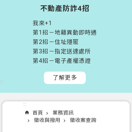
階
不動產防詐4招
搜
尋
我來+1
桃
第1招－地籍異動即時通
園
第2招－住址隱匿
市
第3招－指定送達處所
政
府
第4招－電子產權憑證
所
屬
了解更多
:::
機
關
認
:::
:::
識
首頁
業務資訊
我
徵收與撥用
徵收案查詢
們