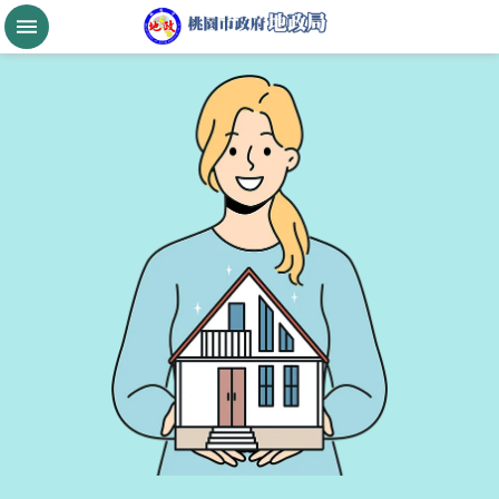
跳到主要內容區塊
桃
園
市
政
府
航
空
城
公
告
現
值
進