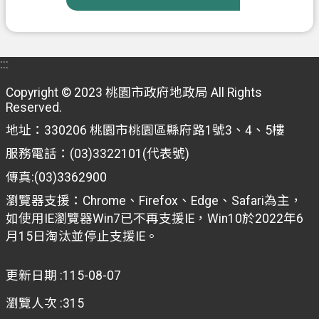
信
箱
:::
常
見
Copyright © 2023 桃園市政府地政局 All Rights
問
Reserved.
題
地址：330206 桃園市桃園區縣府路1號3、4、5樓
E
服務電話：(03)3322101(代表號)
n
g
傳真:(03)3362900
l
瀏覽器支援：Chrome、Firefox、Edge、Safari為主，
i
s
如使用IE瀏覽器Win7已不再支援IE，Win10於2022年6
h
月15日淘汰並停止支援IE。
桃
更新日期
115-08-07
園
市
瀏覽人次
315
政