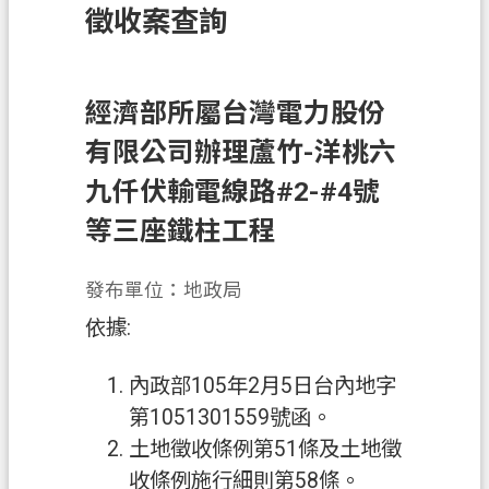
徵收案查詢
訊
息
公
告
經濟部所屬台灣電力股份
有限公司辦理蘆竹-洋桃六
業
務
九仟伏輸電線路#2-#4號
資
等三座鐵柱工程
訊
土
發布單位：地政局
地
依據:
開
發
內政部105年2月5日台內地字
便
第1051301559號函。
民
土地徵收條例第51條及土地徵
服
收條例施行細則第58條。
務