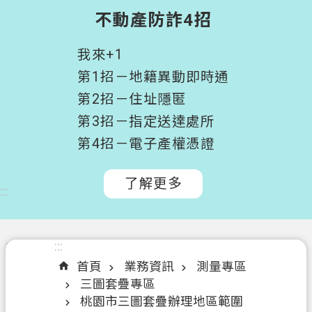
階
不動產防詐4招
搜
尋
我來+1
桃
第1招－地籍異動即時通
園
第2招－住址隱匿
市
第3招－指定送達處所
政
府
第4招－電子產權憑證
所
屬
了解更多
:::
機
關
認
:::
:::
識
首頁
業務資訊
測量專區
我
三圖套疊專區
們
桃園市三圖套疊辦理地區範圍