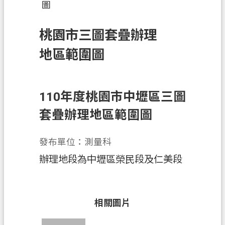
圖
訊
息
桃園市三圖套疊辦理
公
告
地區範圍圖
業
務
資
110年度桃園市中壢區三圖
訊
套疊辦理地區範圍圖
土
地
發布單位：測量科
開
辦理地段為中壢區榮民段及仁美段
發
便
民
相關圖片
服
務