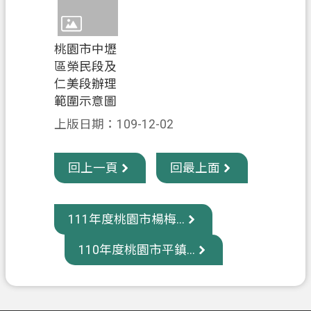
政
府
桃園市中壢
資
區榮民段及
訊
仁美段辦理
公
範圍示意圖
開
上版日期：109-12-02
回
首
回上一頁
回最上面
頁
網
111年度桃園市楊梅...
站
導
110年度桃園市平鎮...
覽
市
政