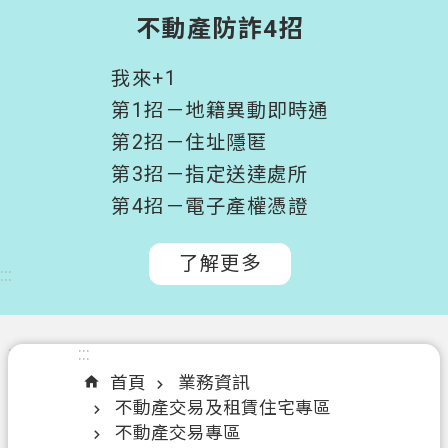
階
不動產防詐4招
搜
尋
我來+1
桃
第1招－地籍異動即時通
園
第2招－住址隱匿
市
第3招－指定送達處所
政
府
第4招－電子產權憑證
所
屬
了解更多
:::
機
關
認
:::
:::
識
首頁
業務資訊
我
不動產交易及租賃住宅專區
們
不動產交易專區