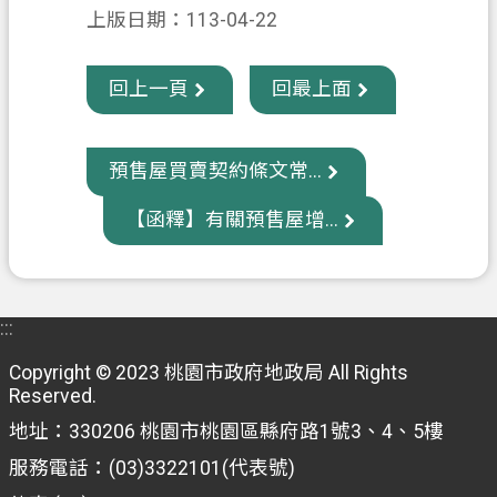
上版日期：113-04-22
信
箱
回上一頁
回最上面
常
見
問
預售屋買賣契約條文常...
題
【函釋】有關預售屋增...
E
n
g
l
i
:::
s
h
Copyright © 2023 桃園市政府地政局 All Rights
Reserved.
桃
地址：330206 桃園市桃園區縣府路1號3、4、5樓
園
市
服務電話：(03)3322101(代表號)
政