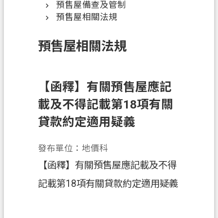
預售屋備查及管制
訊
預售屋相關法規
息
公
預售屋相關法規
告
業
務
【函釋】有關預售屋應記
資
載及不得記載第18項有關
訊
貸款約定適用疑義
土
地
開
發布單位：地價科
發
【函釋】有關預售屋應記載及不得
便
記載第18項有關貸款約定適用疑義
民
服
務