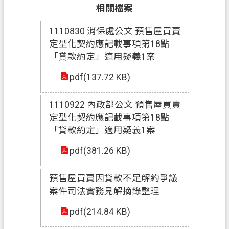
相關檔案
政
1110830 消保處公文 預售屋買賣
府
定型化契約應記載事項第18點
資
「貸款約定」適用疑義1案
訊
公
pdf(137.72 KB)
開
1110922 內政部公文 預售屋買賣
回
定型化契約應記載事項第18點
首
「貸款約定」適用疑義1案
頁
pdf(381.26 KB)
網
站
預售屋買賣因貸款不足解約爭議
導
案件司法實務見解摘錄整理
覽
pdf(214.84 KB)
市
政