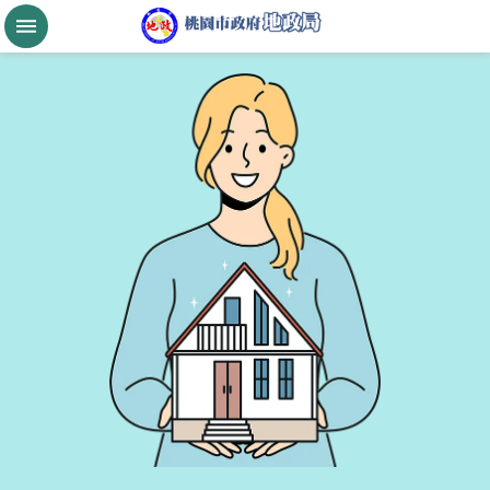
跳到主要內容區塊
桃
園
市
政
府
航
空
城
公
告
現
值
進