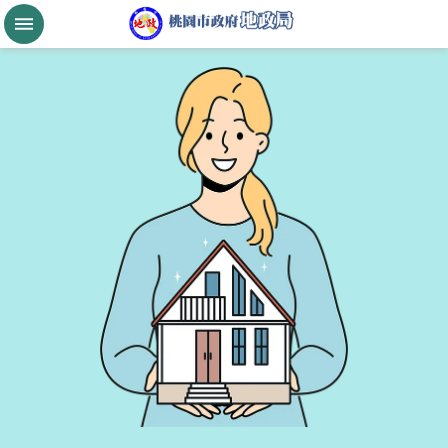
跳到主要內容區塊
桃
園
市
政
府
航
空
城
公
告
現
值
進