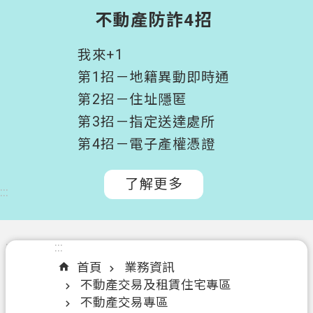
階
不動產防詐4招
搜
尋
我來+1
桃
第1招－地籍異動即時通
園
第2招－住址隱匿
市
第3招－指定送達處所
政
府
第4招－電子產權憑證
所
屬
了解更多
:::
機
關
認
:::
:::
識
首頁
業務資訊
我
不動產交易及租賃住宅專區
們
不動產交易專區