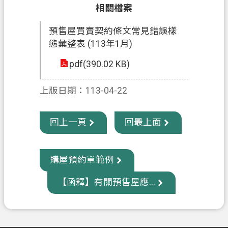
相關檔案
政
預售屋買賣契約條文常見錯誤樣
府
態彙整表 (113年1月)
資
訊
pdf(390.02 KB)
公
開
上版日期：113-04-22
回
首
回上一頁
回最上面
頁
網
購屋預約單範例
站
導
【函釋】有關預售屋應...
覽
市
政