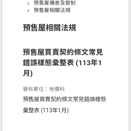
預售屋備查及管制
訊
預售屋相關法規
息
公
預售屋相關法規
告
業
務
預售屋買賣契約條文常見
資
錯誤樣態彙整表 (113年1
訊
月)
土
地
開
發布單位：地價科
發
預售屋買賣契約條文常見錯誤樣態
便
彙整表 (113年1月)
民
服
務