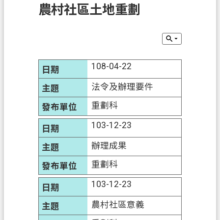
農村社區土地重劃
訊
息
公
告
108-04-22
業
務
法令及辦理要件
資
訊
重劃科
土
103-12-23
地
辦理成果
開
發
重劃科
便
103-12-23
民
農村社區意義
服
務