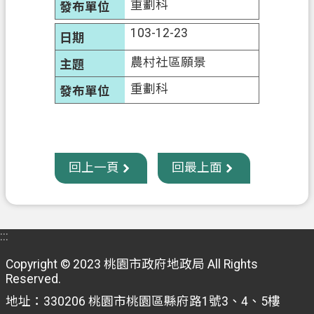
重劃科
政
103-12-23
府
農村社區願景
資
訊
重劃科
公
開
回
首
回上一頁
回最上面
頁
網
站
:::
導
Copyright © 2023 桃園市政府地政局 All Rights
覽
Reserved.
市
地址：330206 桃園市桃園區縣府路1號3、4、5樓
政