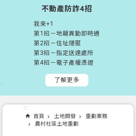
階
不動產防詐4招
搜
尋
我來+1
桃
第1招－地籍異動即時通
園
第2招－住址隱匿
市
第3招－指定送達處所
政
府
第4招－電子產權憑證
所
屬
了解更多
:::
機
關
認
:::
:::
識
首頁
土地開發
重劃業務
我
農村社區土地重劃
們