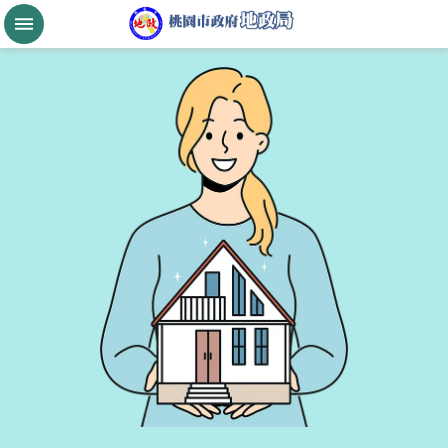
跳到主要內容區塊
桃
園
市
政
府
航
空
城
公
告
現
值
進