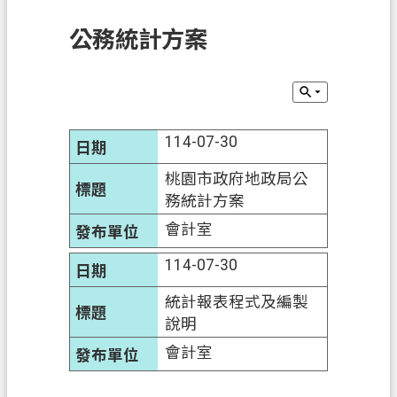
訊
公務統計方案
息
公
告
業
114-07-30
務
資
桃園市政府地政局公
訊
務統計方案
土
會計室
地
114-07-30
開
發
統計報表程式及編製
說明
便
民
會計室
服
務