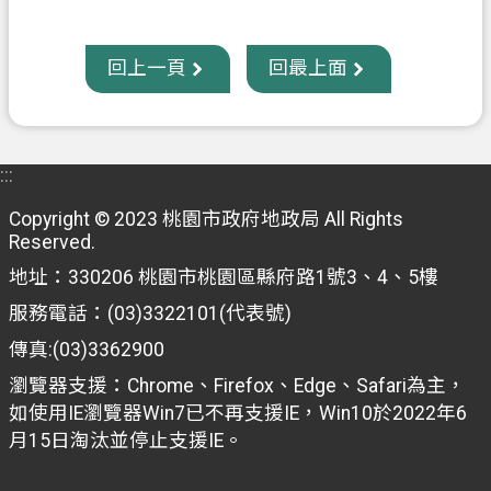
政
回上一頁
回最上面
府
資
訊
公
:::
開
Copyright © 2023 桃園市政府地政局 All Rights
回
Reserved.
首
地址：330206 桃園市桃園區縣府路1號3、4、5樓
頁
服務電話：(03)3322101(代表號)
網
傳真:(03)3362900
站
瀏覽器支援：Chrome、Firefox、Edge、Safari為主，
導
如使用IE瀏覽器Win7已不再支援IE，Win10於2022年6
覽
月15日淘汰並停止支援IE。
市
政