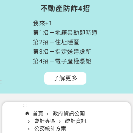
階
不動產防詐4招
搜
尋
我來+1
桃
第1招－地籍異動即時通
園
第2招－住址隱匿
市
第3招－指定送達處所
政
府
第4招－電子產權憑證
所
屬
了解更多
:::
機
關
認
:::
:::
識
首頁
政府資訊公開
我
會計專區
統計資訊
們
公務統計方案