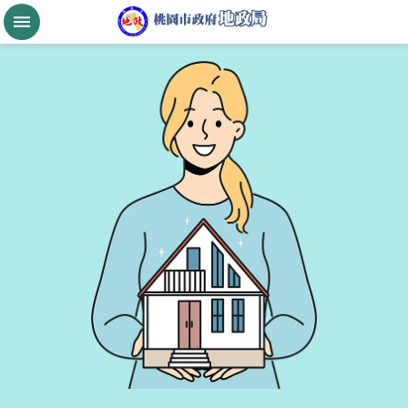
跳到主要內容區塊
桃
園
市
政
府
航
空
城
公
告
現
值
進